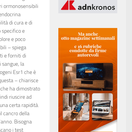
ri ormonosensibili
 endocrina
ità di cura e di
 specifico e
dolore e poco
ili – spiega
 e forniti di
 sangue, la
rogeni Esr1 che è
uesta – chiarisce
 che ha dimostrato
ndi riuscire ad
una certa rapidità.
il cancro della
l'anno. Bisogna
scano i test