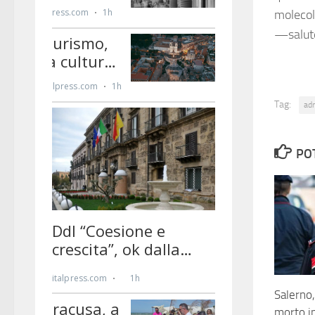
molecol
—salut
Tag:
ad
PO
Salerno
morto in