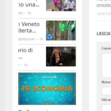
omicidi
14/07/2
LASCI
Comm
Nom
Sito 