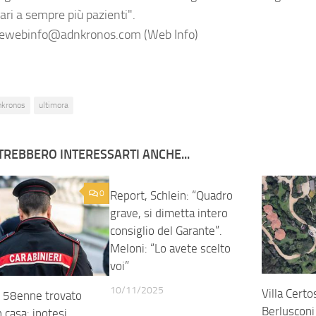
ari a sempre più pazienti".
ewebinfo@adnkronos.com (Web Info)
nkronos
ultimora
TREBBERO INTERESSARTI ANCHE...
0
Report, Schlein: “Quadro
0
grave, si dimetta intero
consiglio del Garante”.
Meloni: “Lo avete scelto
voi”
10/11/2025
Villa Certo
, 58enne trovato
Berlusconi
 casa: ipotesi