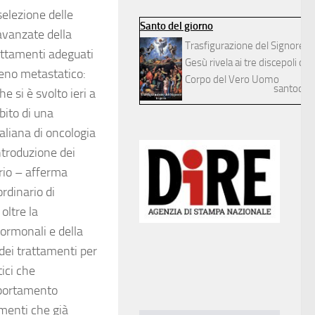
selezione delle
Santo del giorno
 avanzate della
Trasfigurazione del Signore
rattamenti adeguati
Gesù rivela ai tre discepoli dilett
seno metastatico:
Corpo del Vero Uomo
santodelg
 si è svolto ieri a
bito di una
liana di oncologia
ntroduzione dei
rio – afferma
rdinario di
oltre la
 ormonali e della
 dei trattamenti per
ici che
omportamento
amenti che già