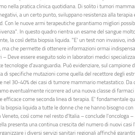
amo nella pratica clinica quotidiana. Di solito i tumori mamma
negativi, a un certo punto, sviluppano resistenza alla terapia
. Con le nuove armi terapeutiche garantiamo migliori possibil
ivenza". In questo quadro rientra un esame del sangue molto
te, la così detta biopsia liquida. "E' un test non invasivo, in
, ma che permette di ottenere informazioni ormai indispensab
 – Deve essere eseguito solo in laboratori medici specializzati
e tecnologie d'avanguardia. Può evidenziare, sul campione di
a di specifiche mutazioni come quella del recettore degli est
e nel 30-40% dei casi di tumore mammario metastatico. Da q
amo eventualmente ricorrere ad una nuova classe di farmaci
re efficace come seconda linea di terapia. E' fondamentale qui
 la biopsia liquida a tutte le donne che ne hanno bisogno con 
n Veneto, così come nel resto d'Italia – conclude l'oncologa – 
a presenta una continua crescita del numero di nuovi casi 
rganizzare i diversi servizi sanitari regionali affinché garanti