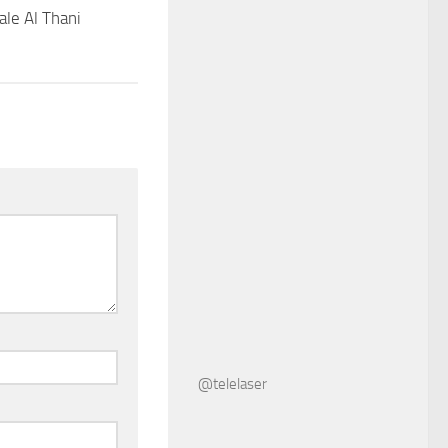
ale Al Thani
@telelaser