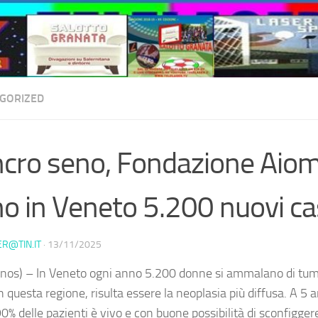
GORIZED
cro seno, Fondazione Aiom
o in Veneto 5.200 nuovi ca
ER@TIN.IT
·
13/11/2025
nos) – In Veneto ogni anno 5.200 donne si ammalano di tum
 questa regione, risulta essere la neoplasia più diffusa. A 5 a
 90% delle pazienti è vivo e con buone possibilità di sconfigge