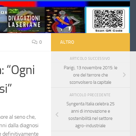
0
ALTRO
ARTICOLO SUCCESSIVO
: “Ogni
Parigi, 13 novembre 2015: le
ore del terrore che
sconvolsero la capitale
si”
ARTICOLO PRECEDENTE
Syngenta Italia celebra 25
anni di innovazione e
ore al seno che,
sostenibilità nel settore
nni dalla diagnosi
agro-industriale
re definitivamente