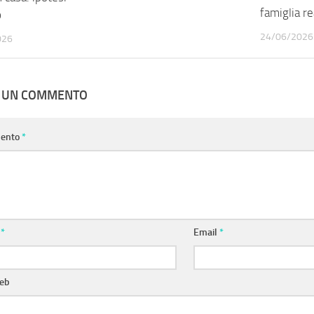
famiglia re
o
24/06/2026
026
A UN COMMENTO
ento
*
e
*
Email
*
web