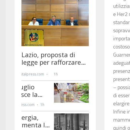
utilizzi
e Her2 
standard
sopravv
importan
costoso
Guarneri
adeguat
presenz
present
– possi
di esse
elargire
Infine i
mammell
quindi o