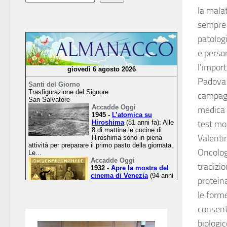
la malat
sempre m
patolog
e perso
l'import
Padova 
campagn
medica 
test mo
Valentin
Oncolog
tradizio
proteina
le forme
consent
biologi