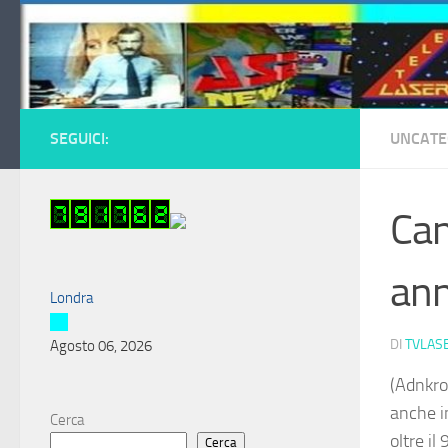
Salta al contenuto
SEGUICI:
UNCATE
Can
ann
Londra
DI
TVLAS
Agosto 06, 2026
(Adnkro
anche in
Cerca
oltre il
Cerca