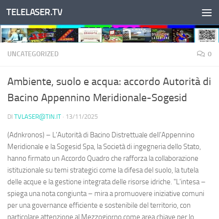
TELELASER.TV
Salta al contenuto
UNCATEGORIZED
0
Ambiente, suolo e acqua: accordo Autorità di
Bacino Appennino Meridionale-Sogesid
DI
TVLASER@TIN.IT
·
13/11/2025
(Adnkronos) – L’Autorità di Bacino Distrettuale dell’Appennino
Meridionale e la Sogesid Spa, la Società di ingegneria dello Stato,
hanno firmato un Accordo Quadro che rafforza la collaborazione
istituzionale su temi strategici come la difesa del suolo, la tutela
delle acque e la gestione integrata delle risorse idriche. "L’intesa –
spiega una nota congiunta – mira a promuovere iniziative comuni
per una governance efficiente e sostenibile del territorio, con
particolare attenzione al Mezzogiorno come area chiave per lo