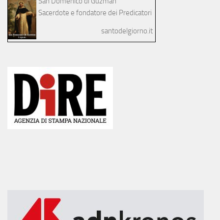
San Domenico di Guzman
Sacerdote e fondatore dei Predicatori
santodelgiorno.it