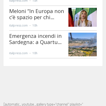
[automatic_youtube_gallery type="channel" playlist="