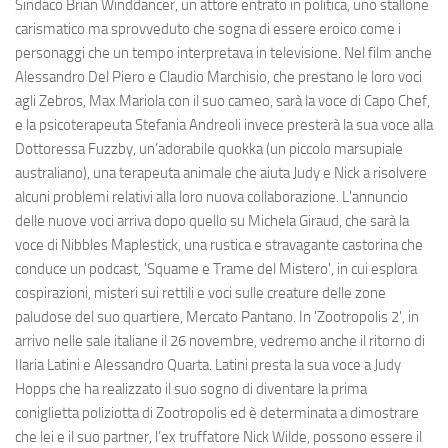
Sindaco Brian Winddancer, un attore entrato in politica, uno stallone
carismatico ma sprovveduto che sogna di essere eroico come i
personaggi che un tempo interpretava in televisione. Nel film anche
Alessandro Del Piero e Claudio Marchisio, che prestano le loro voci
agli Zebros, Max Mariola con il suo cameo, sarà la voce di Capo Chef,
e la psicoterapeuta Stefania Andreoli invece presterà la sua voce alla
Dottoressa Fuzzby, un’adorabile quokka (un piccolo marsupiale
australiano), una terapeuta animale che aiuta Judy e Nick a risolvere
alcuni problemi relativi alla loro nuova collaborazione. L'annuncio
delle nuove voci arriva dopo quello su Michela Giraud, che sarà la
voce di Nibbles Maplestick, una rustica e stravagante castorina che
conduce un podcast, 'Squame e Trame del Mistero', in cui esplora
cospirazioni, misteri sui rettili e voci sulle creature delle zone
paludose del suo quartiere, Mercato Pantano. In 'Zootropolis 2', in
arrivo nelle sale italiane il 26 novembre, vedremo anche il ritorno di
Ilaria Latini e Alessandro Quarta. Latini presta la sua voce a Judy
Hopps che ha realizzato il suo sogno di diventare la prima
coniglietta poliziotta di Zootropolis ed è determinata a dimostrare
che lei e il suo partner, l’ex truffatore Nick Wilde, possono essere il