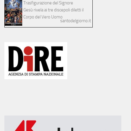
Trasfigurazione del Signore
Gesù rivela ai tre discepoli diletti il
Corpo del Vero Uomo
santodelgiorno.it