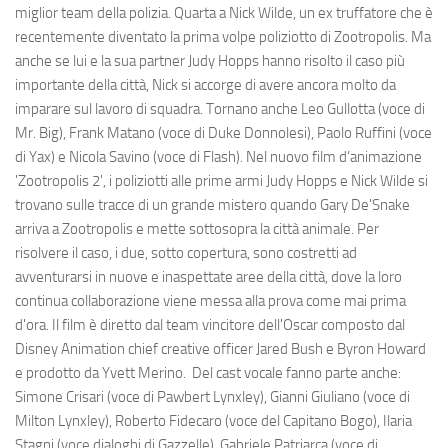
miglior team della polizia. Quarta a Nick Wilde, un ex truffatore che è
recentemente diventato la prima volpe poliziotto di Zootropolis. Ma
anche se lui e la sua partner Judy Hopps hanno risolto il caso più
importante della città, Nick si accorge di avere ancora molto da
imparare sul lavoro di squadra. Tornano anche Leo Gullotta (voce di
Mr. Big), Frank Matano (voce di Duke Donnolesi), Paolo Ruffini (voce
di Yax) e Nicola Savino (voce di Flash). Nel nuovo film d’animazione
'Zootropolis 2', i poliziotti alle prime armi Judy Hopps e Nick Wilde si
trovano sulle tracce di un grande mistero quando Gary De'Snake
arriva a Zootropolis e mette sottosopra la città animale. Per
risolvere il caso, i due, sotto copertura, sono costretti ad
avventurarsi in nuove e inaspettate aree della città, dove la loro
continua collaborazione viene messa alla prova come mai prima
d'ora. Il film è diretto dal team vincitore dell'Oscar composto dal
Disney Animation chief creative officer Jared Bush e Byron Howard
e prodotto da Yvett Merino. Del cast vocale fanno parte anche:
Simone Crisari (voce di Pawbert Lynxley), Gianni Giuliano (voce di
Milton Lynxley), Roberto Fidecaro (voce del Capitano Bogo), Ilaria
Stagni (voce dialoghi di Gazzelle), Gabriele Patriarca (voce di