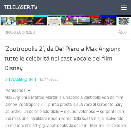
TELELASER.TV
Salta al contenuto
UNCATEGORIZED
0
‘Zootropolis 2’, da Del Piero a Max Angioni:
tutte le celebrità nel cast vocale del film
Disney
DI
TVLASER@TIN.IT
·
12/11/2025
(Adnkronos) –
Max Angioni e Matteo Martari si uniscono al cast delle voci del film
Disney 'Zootropolis 2'. Il primo presta la sua voce al serpente Gary
De'Snake, un dolce e adorabile – e super velenoso – serpente con
una missione: riabilitare il buon nome della sua famiglia risolvendo
un mistero che affligge Zootropolis da decenni. Mentre il secondo al