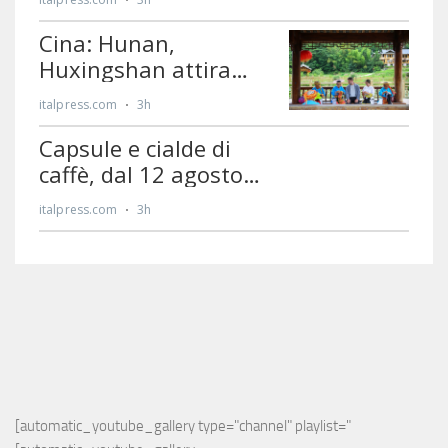
[automatic_youtube_gallery type="channel" playlist="