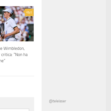
0
ce Wimbledon,
critica: “Non ha
ne”
@telelaser