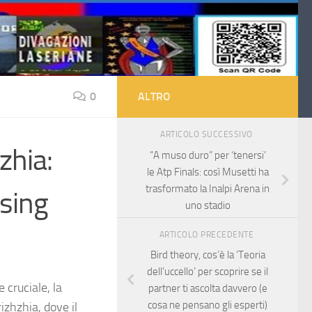
0
ALTRO
ARTICOLO SUCCESSIVO
zhia:
“A muso duro” per ‘tenersi’
le Atp Finals: così Musetti ha
trasformato la Inalpi Arena in
ssing
uno stadio
ARTICOLO PRECEDENTE
Bird theory, cos’è la ‘Teoria
dell’uccello’ per scoprire se il
e cruciale, la
partner ti ascolta davvero (e
cosa ne pensano gli esperti)
zhzhia, dove il