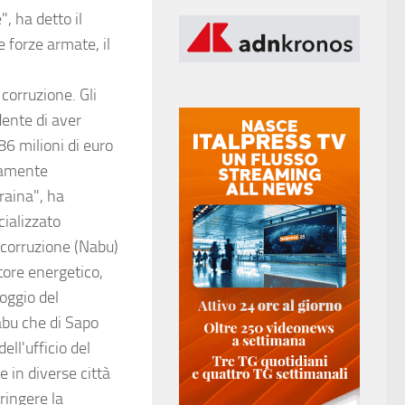
", ha detto il
 forze armate, il
corruzione. Gli
dente di aver
86 milioni di euro
itamente
raina", ha
cializzato
ticorruzione (Nabu)
tore energetico,
poggio del
abu che di Sapo
ell'ufficio del
 in diverse città
ringere la