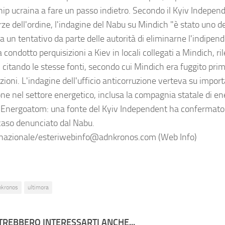
ip ucraina a fare un passo indietro. Secondo il Kyiv Independ
rze dell'ordine, l'indagine del Nabu su Mindich "è stato uno de
a un tentativo da parte delle autorità di eliminarne l'indipend
condotto perquisizioni a Kiev in locali collegati a Mindich, ril
 citando le stesse fonti, secondo cui Mindich era fuggito prim
izioni. L'indagine dell'ufficio anticorruzione verteva su impo
one nel settore energetico, inclusa la compagnia statale di en
 Energoatom: una fonte del Kyiv Independent ha confermato c
caso denunciato dal Nabu.
nazionale/esteriwebinfo@adnkronos.com (Web Info)
nkronos
ultimora
TREBBERO INTERESSARTI ANCHE...