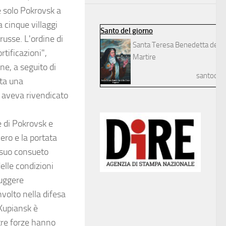
è solo Pokrovsk a
a cinque villaggi
Santo del giorno
russe. L'ordine di
Santa Teresa Benedetta della
ortificazioni",
Martire
ne, a seguito di
santodelg
ata una
a aveva rivendicato
e di Pokrovsk e
ero e la portata
l suo consueto
delle condizioni
ruggere
nvolto nella difesa
 Kupiansk è
tre forze hanno