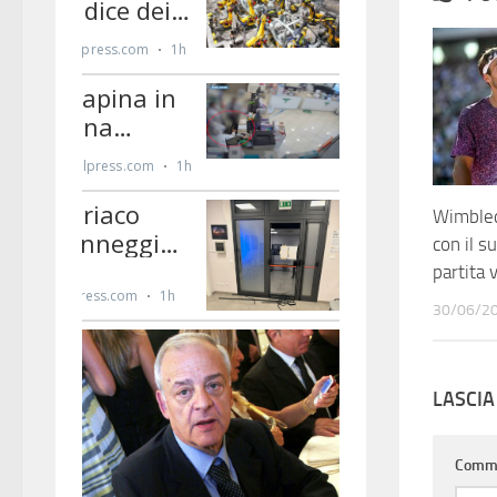
Wimbledo
con il s
partita
30/06/2
LASCI
Comm