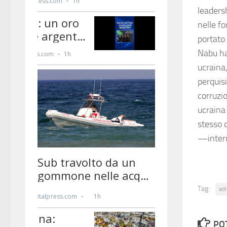
leadersh
nelle fo
portato 
Nabu ha 
ucraina,
perquis
corruzi
ucraina
stesso 
—inter
Tag:
ad
PO