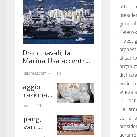
ottenuto
preside
general
Zelensky
investi
orchestr
al camb
organiz
dichiara
anticorr
aveva a
con 100 
Parlame
con una 
preside
ucraine 