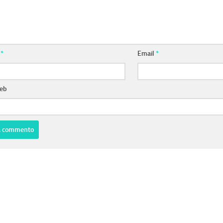
e
*
Email
*
web