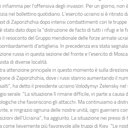
i infiamma per l'offensiva degli invasori. Per un giorno, non 
izia nel bollettino quotidiano. L'esercito ucraino si è ritirato d
last di Zaporizhzhia dopo intensi combattimenti con le truppe 
i è stato dato dopo la "distruzione de facto di tutti i rifugi e le f
 il resoconto del Gruppo meridionale delle forze armate ucrai
 bombardamenti d'artiglieria. In precedenza era stata segnal
zione russa in questa sezione del fronte e l'esercito di Mosc
ista di diverse località.
tra attenzione principale in questo momento è sulla direzion
egione di Zaporizhzhia, dove i russi stanno aumentando il num
ssalti", ha detto il presidente ucraino Volodymyr Zelensky ne
o serale. "La situazione lì rimane difficile, in parte a causa 
logiche che favoriscono gli attacchi. Ma continuiamo a dist
nte, e ringrazio ognuna delle nostre unità, ogni guerriero coi
sizioni dell'Ucraina", ha aggiunto. La situazione nei pressi di
ta come lievemente più favorevole alle truppi di Kiev. "Le nos