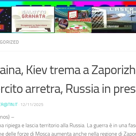
GORIZED
aina, Kiev trema a Zaporizh
rcito arretra, Russia in pre
ER@TIN.IT
·
12/11/2025
nos) –
a ripiega e lascia territorio alla Russia. La guerra è in una fas
ne delle forze di Mosca aumenta anche nella regione di Zapori