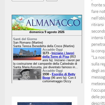
fronte s
fare not
nell'ob
ritirars
secondo
intensi
penetra
la conqu
"La nos
sulla r
degli a
messaggi
meteoro
l'occupa
delle po
descrit