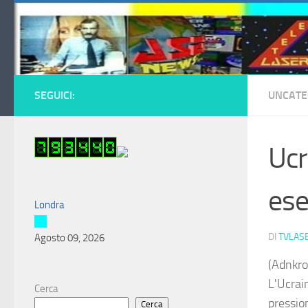
Salta al contenuto
SEGUICI:
UNCATE
Ucr
ese
Londra
DI
TVLAS
Agosto 09, 2026
(Adnkro
L'Ucrain
Cerca
pressio
Cerca