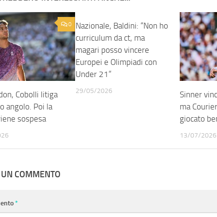
0
Nazionale, Baldini: “Non ho
0
curriculum da ct, ma
magari posso vincere
Europei e Olimpiadi con
Under 21”
29/05/2026
n, Cobolli litiga
Sinner vin
uo angolo. Poi la
ma Courier 
 viene sospesa
giocato be
026
13/07/2026
A UN COMMENTO
ento
*