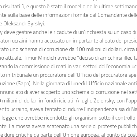
 risultati lì, e questo è stato il modello nelle ultime settimane
nte sulla base delle informazioni fornite dal Comandante delle
e Oleksandr Syrskyi.
 deve gestire anche le ricadute di un'inchiesta su un caso di 
gatori ucraini hanno accusato un importante alleato del presi
ato uno schema di corruzione da 100 milioni di dollari, circa 
io attuale. Timur Mindich avrebbe "deciso di arricchirsi illec
zando la commissione di reati in vari settori dell'economia uc
to in tribunale un procuratore dell'Ufficio del procuratore spe
uzione (Sapo). Nella giornata di lunedì l'Ufficio nazionale an
nnunciato di aver scoperto uno schema di corruzione nel set
milioni di dollari in fondi riciclati. A luglio Zelensky, con l'ap
nto ucraino, aveva tentato di ridurre l'indipendenza sia di N
legge che avrebbe ricondotto gli organismi sotto il controllo d
nte. La mossa aveva scatenato una serie di proteste pubbliche
e dure critiche da parte dell'Unione europea, al punto da cost