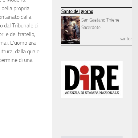
 della propria
Santo del giorno
lontanato dalla
San Gaetano Thiene
o dal Tribunale di
Sacerdote
i e del fratello,
santodelg
nai. L’uomo era
uttura, dalla quale
l termine di una