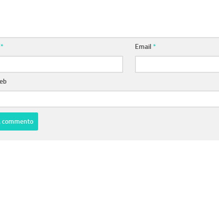
e
*
Email
*
web