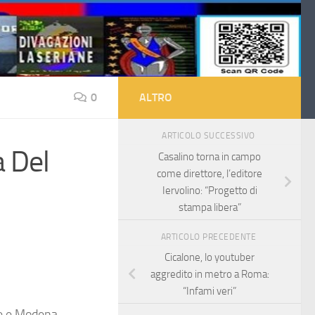
0
ALTRO
ARTICOLO SUCCESSIVO
a Del
Casalino torna in campo
come direttore, l’editore
Iervolino: “Progetto di
stampa libera”
ARTICOLO PRECEDENTE
Cicalone, lo youtuber
aggredito in metro a Roma:
“Infami veri”
se e Modena,