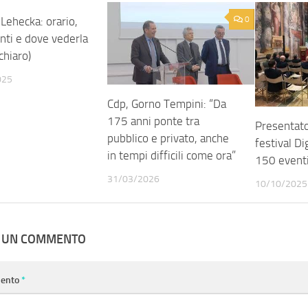
Lehecka: orario,
0
0
nti e dove vederla
 chiaro)
025
Cdp, Gorno Tempini: “Da
175 anni ponte tra
Presentato
pubblico e privato, anche
festival D
in tempi difficili come ora”
150 eventi 
31/03/2026
10/10/2025
A UN COMMENTO
ento
*