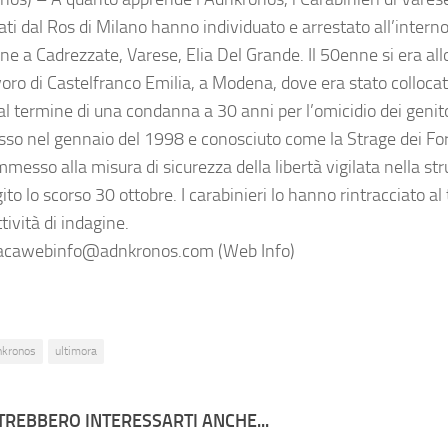
ti dal Ros di Milano hanno individuato e arrestato all’interno
ne a Cadrezzate, Varese, Elia Del Grande. Il 50enne si era al
voro di Castelfranco Emilia, a Modena, dove era stato collocat
l termine di una condanna a 30 anni per l’omicidio dei genitor
o nel gennaio del 1998 e conosciuto come la Strage dei For
messo alla misura di sicurezza della libertà vigilata nella str
ito lo scorso 30 ottobre. I carabinieri lo hanno rintracciato a
tività di indagine.
cawebinfo@adnkronos.com (Web Info)
nkronos
ultimora
TREBBERO INTERESSARTI ANCHE...