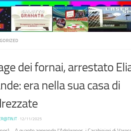
GORIZED
age dei fornai, arrestato Eli
nde: era nella sua casa di
rezzate
ER@TIN.IT
·
12/11/2025
nos) – A quanto apprende l'Adnkronos, i Carabinieri di Vare