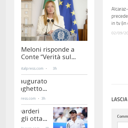
Alcaraz-
precede
in tv (in
02/09/2
LASCI
Comm