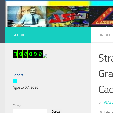
Salta al contenuto
SEGUICI:
UNCATE
Str
Gra
Londra
Cad
Agosto 07, 2026
DI
TVLAS
Cerca
Cerca
(Adnkro