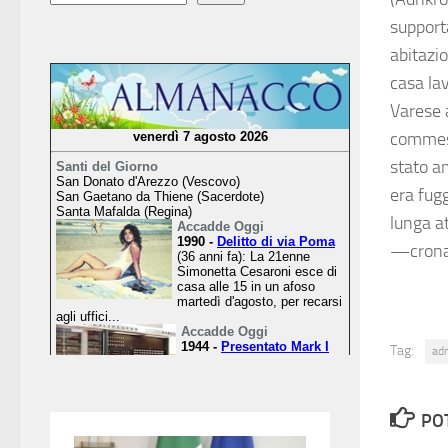
supporta
abitazio
casa la
Varese a
commess
stato am
era fugg
lunga at
—crona
Tag:
ad
PO