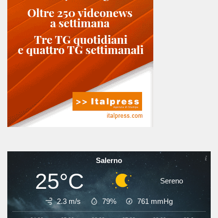
Salerno
25°C
Sereno
2.3 m/s
79%
761
mmHg