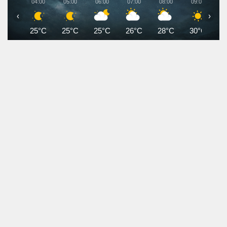
04:00
05:00
06:00
07:00
08:00
09:00
1
‹
›
25°C
25°C
25°C
26°C
28°C
30°C
3