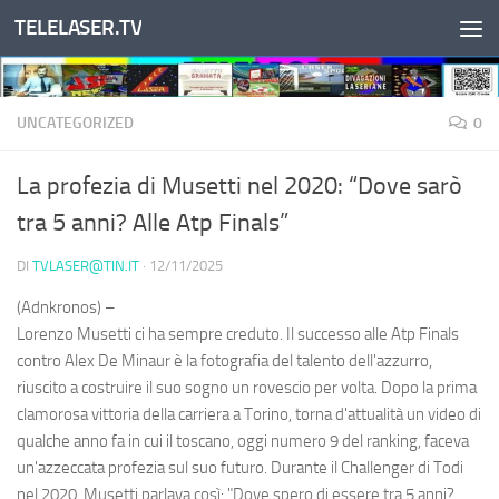
TELELASER.TV
Salta al contenuto
UNCATEGORIZED
0
La profezia di Musetti nel 2020: “Dove sarò
tra 5 anni? Alle Atp Finals”
DI
TVLASER@TIN.IT
·
12/11/2025
(Adnkronos) –
Lorenzo Musetti ci ha sempre creduto. Il successo alle Atp Finals
contro Alex De Minaur è la fotografia del talento dell'azzurro,
riuscito a costruire il suo sogno un rovescio per volta. Dopo la prima
clamorosa vittoria della carriera a Torino, torna d'attualità un video di
qualche anno fa in cui il toscano, oggi numero 9 del ranking, faceva
un'azzeccata profezia sul suo futuro. Durante il Challenger di Todi
nel 2020, Musetti parlava così: "Dove spero di essere tra 5 anni?