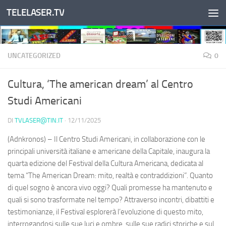
TELELASER.TV
Salta al contenuto
UNCATEGORIZED
0
Cultura, ‘The american dream’ al Centro
Studi Americani
DI
TVLASER@TIN.IT
·
12/11/2025
(Adnkronos) – Il Centro Studi Americani, in collaborazione con le
principali università italiane e americane della Capitale, inaugura la
quarta edizione del Festival della Cultura Americana, dedicata al
tema “The American Dream: mito, realtà e contraddizioni”. Quanto
di quel sogno è ancora vivo oggi? Quali promesse ha mantenuto e
quali si sono trasformate nel tempo? Attraverso incontri, dibattiti e
testimonianze, il Festival esplorerà l’evoluzione di questo mito,
interrogandosi sulle sue luci e ombre, sulle sue radici storiche e sul