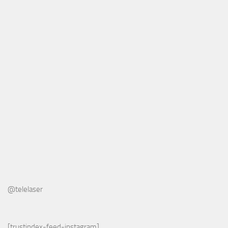
@telelaser
[trustindex-feed-instagram]