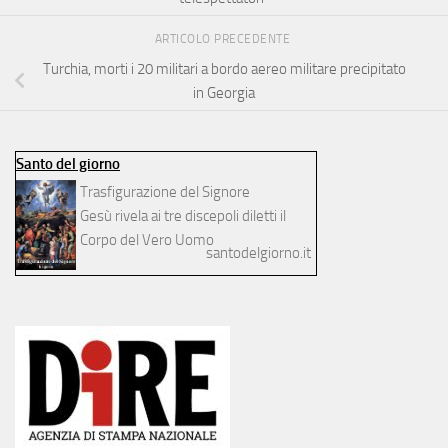
ARTICOLO PRECEDENTE
Turchia, morti i 20 militari a bordo aereo militare precipitato
in Georgia
Santo del giorno
Trasfigurazione del Signore
Gesù rivela ai tre discepoli diletti il
Corpo del Vero Uomo
santodelgiorno.it