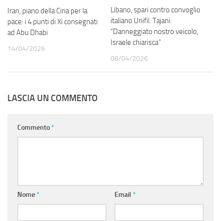
Libano, spari contro convoglio
Iran, piano della Cina per la
italiano Unifil. Tajani:
pace: i 4 punti di Xi consegnati
“Danneggiato nostro veicolo,
ad Abu Dhabi
Israele chiarisca”
14/04/2026
08/04/2026
LASCIA UN COMMENTO
Commento
*
Nome
*
Email
*