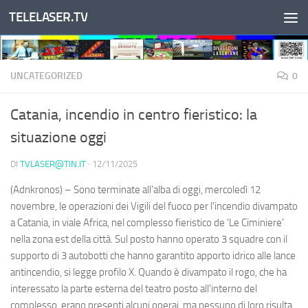
TELELASER.TV
Salta al contenuto
UNCATEGORIZED
0
Catania, incendio in centro fieristico: la
situazione oggi
DI
TVLASER@TIN.IT
·
12/11/2025
(Adnkronos) – Sono terminate all'alba di oggi, mercoledì 12
novembre, le operazioni dei Vigili del fuoco per l'incendio divampato
a Catania, in viale Africa, nel complesso fieristico de 'Le Ciminiere'
nella zona est della città. Sul posto hanno operato 3 squadre con il
supporto di 3 autobotti che hanno garantito apporto idrico alle lance
antincendio, si legge profilo X. Quando è divampato il rogo, che ha
interessato la parte esterna del teatro posto all'interno del
complesso, erano presenti alcuni operai, ma nessuno di loro risulta