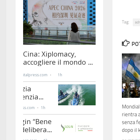
Tag:
ad
PO
Mondiali
rientra 
senza f
dopo il 