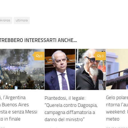
nkronos
ultimora
TREBBERO INTERESSARTI ANCHE...
0
0
, l’Argentina
Gelo polare
Piantedosi, il legale:
a Buenos Aires
ritorna l’a
“Querela contro Dagospia,
esta e senza Messi
weekend: l
campagna diffamatoria a
ko in finale
meteo
danno del ministro”