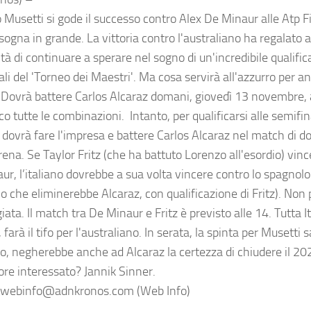
 Musetti si gode il successo contro Alex De Minaur alle Atp Fi
ogna in grande. La vittoria contro l'australiano ha regalato al
ità di continuare a sperare nel sogno di un'incredibile qualific
li del 'Torneo dei Maestri'. Ma cosa servirà all'azzurro per a
 Dovrà battere Carlos Alcaraz domani, giovedì 13 novembre, 
co tutte le combinazioni. Intanto, per qualificarsi alle semifin
 dovrà fare l'impresa e battere Carlos Alcaraz nel match di d
Arena. Se Taylor Fritz (che ha battuto Lorenzo all'esordio) vi
ur, l’italiano dovrebbe a sua volta vincere contro lo spagnolo
o che eliminerebbe Alcaraz, con qualificazione di Fritz). Non
ata. Il match tra De Minaur e Fritz è previsto alle 14. Tutta I
farà il tifo per l'australiano. In serata, la spinta per Musetti
o, negherebbe anche ad Alcaraz la certezza di chiudere il 2
ore interessato? Jannik Sinner.
webinfo@adnkronos.com (Web Info)