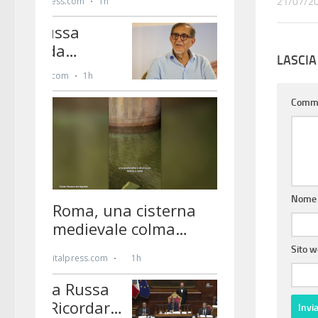
21/07/2
LASCI
Comm
Nom
Sito 