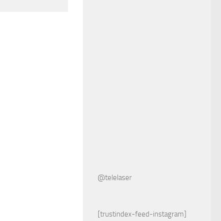
@telelaser
[trustindex-feed-instagram]