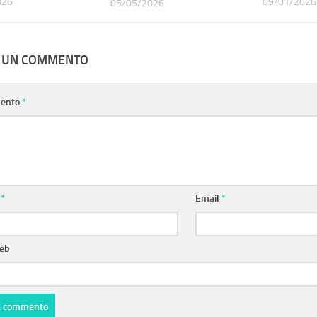
026
09/01/2026
05/05/2026
A UN COMMENTO
ento
*
e
*
Email
*
web