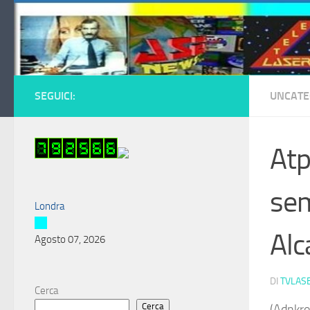
Salta al contenuto
SEGUICI:
UNCATE
Atp
sem
Londra
Alc
Agosto 07, 2026
DI
TVLAS
Cerca
Cerca
(Adnkro