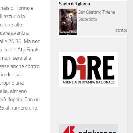
Santo del giorno
nals di Torino e
San Gaetano Thiene
l'azzurro la
Sacerdote
azione alle
santodelg
ndare avanti a
alle 20:30. Ma non
ali delle Atp Finals
omani sera alla
ncesse anche contro
 in due set
 proprio una
talia, almeno
 sarà doppia. Con un
025 al numero uno.