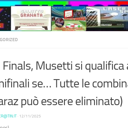
GORIZED
 Finals, Musetti si qualifica 
ifinali se… Tutte le combin
araz può essere eliminato)
ER@TIN.IT
·
12/11/2025
nos) –