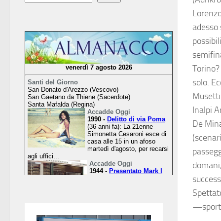
Lorenzo
adesso s
possibil
semifina
Torino?
solo. Ec
Musetti
Inalpi 
De Mina
(scenari
passeggi
domani, 
success
Spettat
—sport