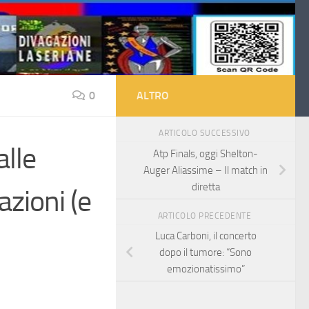
0
ALTRO
ARTICOLO SUCCESSIVO
alle
Atp Finals, oggi Shelton-
Auger Aliassime – Il match in
diretta
azioni (e
ARTICOLO PRECEDENTE
Luca Carboni, il concerto
dopo il tumore: “Sono
emozionatissimo”