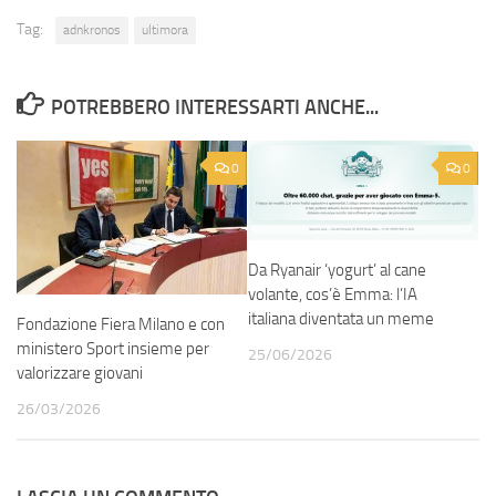
Tag:
adnkronos
ultimora
POTREBBERO INTERESSARTI ANCHE...
0
0
Da Ryanair ‘yogurt’ al cane
volante, cos’è Emma: l’IA
italiana diventata un meme
Fondazione Fiera Milano e con
ministero Sport insieme per
25/06/2026
valorizzare giovani
26/03/2026