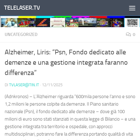
TELELASER.TV
Salta al contenuto
UNCATEGORIZED
0
Alzheimer, Liris: “Psn, Fondo dedicato alle
demenze e una gestione integrata faranno
differenza”
DI
TVLASER@TIN.IT
·
12/11/2025
(Adnkronos) – L'Alzheimer riguarda "600mila persone l'anno e sono
1,2 milioni le persone colpite da demenze. Il Piano sanitario
nazionale (Psn), il fondo dedicato alle demenze – dove già 100
milioni di euro sono stati stanziati in questa legge di Bilancio – e una
gestione integrata tra territorio e ospedale, con approcci
multidisciplinari, potranno fare la differenza portando qualità di vita