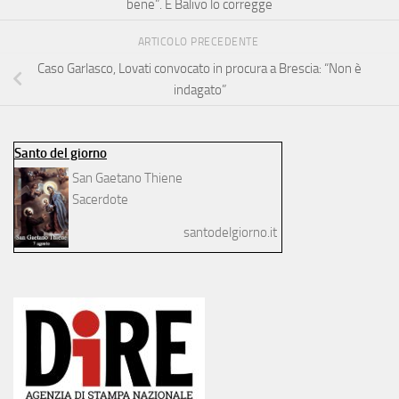
bene”. E Balivo lo corregge
ARTICOLO PRECEDENTE
Caso Garlasco, Lovati convocato in procura a Brescia: “Non è
indagato”
Santo del giorno
San Gaetano Thiene
Sacerdote
santodelgiorno.it