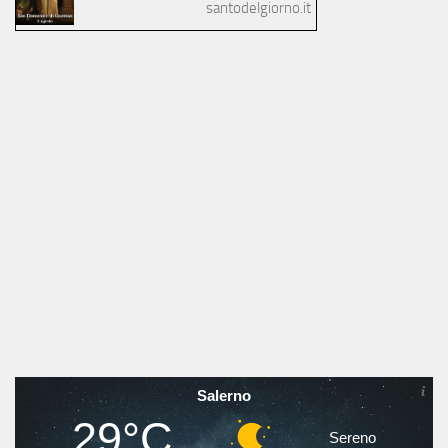
santodelgiorno.it
Salerno
29°C
Sereno