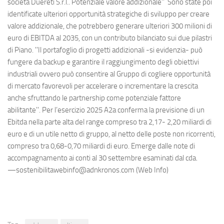
società Duereti S.r.l.. Potenziale valore addizionale'' Sono state poi
identificate ulteriori opportunità strategiche di sviluppo per creare
valore addizionale, che potrebbero generare ulteriori 300 milioni di
euro di EBITDA al 2035, con un contributo bilanciato sui due pilastri
di Piano. ''Il portafoglio di progetti addizionali -si evidenzia- può
fungere da backup e garantire il raggiungimento degli obiettivi
industriali ovvero può consentire al Gruppo di cogliere opportunità
di mercato favorevoli per accelerare o incrementare la crescita
anche sfruttando le partnership come potenziale fattore
abilitante''. Per l’esercizio 2025 A2a conferma la previsione di un
Ebitda nella parte alta del range compreso tra 2,17- 2,20 miliardi di
euro e di un utile netto di gruppo, al netto delle poste non ricorrenti,
compreso tra 0,68-0,70 miliardi di euro. Emerge dalle note di
accompagnamento ai conti al 30 settembre esaminati dal cda.
—sostenibilitawebinfo@adnkronos.com (Web Info)