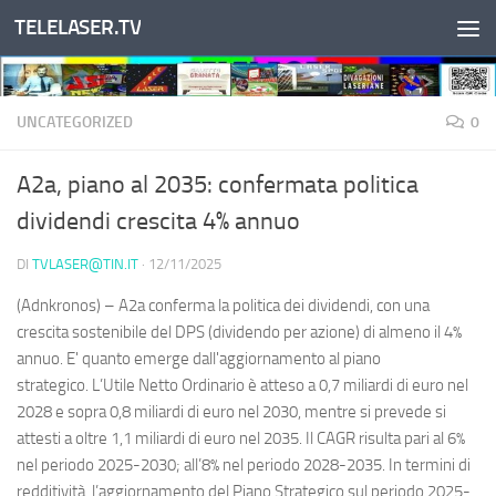
TELELASER.TV
Salta al contenuto
UNCATEGORIZED
0
A2a, piano al 2035: confermata politica
dividendi crescita 4% annuo
DI
TVLASER@TIN.IT
·
12/11/2025
(Adnkronos) – A2a conferma la politica dei dividendi, con una
crescita sostenibile del DPS (dividendo per azione) di almeno il 4%
annuo. E' quanto emerge dall'aggiornamento al piano
strategico. L’Utile Netto Ordinario è atteso a 0,7 miliardi di euro nel
2028 e sopra 0,8 miliardi di euro nel 2030, mentre si prevede si
attesti a oltre 1,1 miliardi di euro nel 2035. Il CAGR risulta pari al 6%
nel periodo 2025-2030; all’8% nel periodo 2028-2035. In termini di
redditività, l’aggiornamento del Piano Strategico sul periodo 2025-