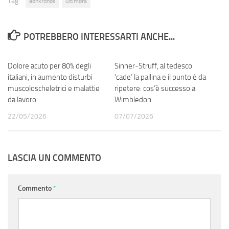
Tag:
adnkronos
ultimora
POTREBBERO INTERESSARTI ANCHE...
Dolore acuto per 80% degli
0
Sinner-Struff, al tedesco
0
italiani, in aumento disturbi
‘cade’ la pallina e il punto è da
muscoloscheletrici e malattie
ripetere: cos’è successo a
da lavoro
Wimbledon
22/05/2026
07/07/2026
LASCIA UN COMMENTO
Commento
*