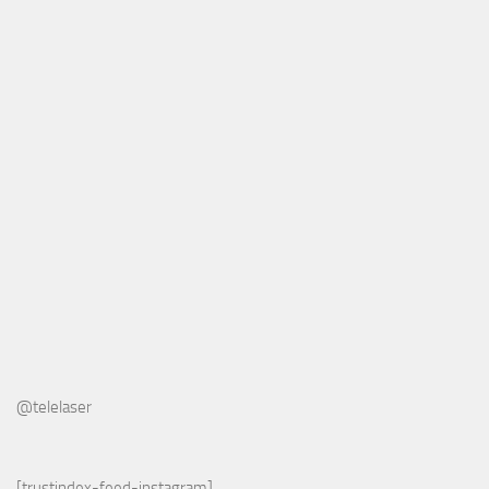
@telelaser
[trustindex-feed-instagram]