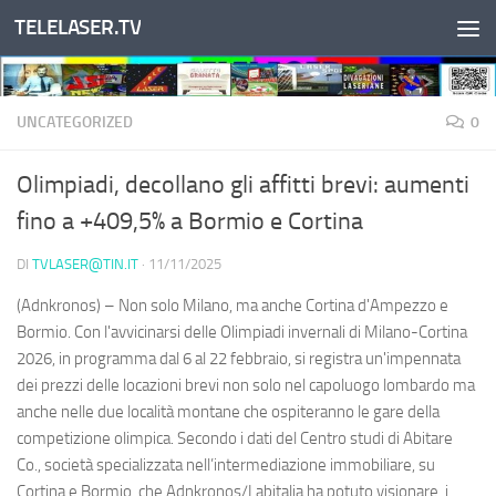
TELELASER.TV
Salta al contenuto
UNCATEGORIZED
0
Olimpiadi, decollano gli affitti brevi: aumenti
fino a +409,5% a Bormio e Cortina
DI
TVLASER@TIN.IT
·
11/11/2025
(Adnkronos) – Non solo Milano, ma anche Cortina d'Ampezzo e
Bormio. Con l'avvicinarsi delle Olimpiadi invernali di Milano-Cortina
2026, in programma dal 6 al 22 febbraio, si registra un'impennata
dei prezzi delle locazioni brevi non solo nel capoluogo lombardo ma
anche nelle due località montane che ospiteranno le gare della
competizione olimpica. Secondo i dati del Centro studi di Abitare
Co., società specializzata nell’intermediazione immobiliare, su
Cortina e Bormio, che Adnkronos/Labitalia ha potuto visionare, i