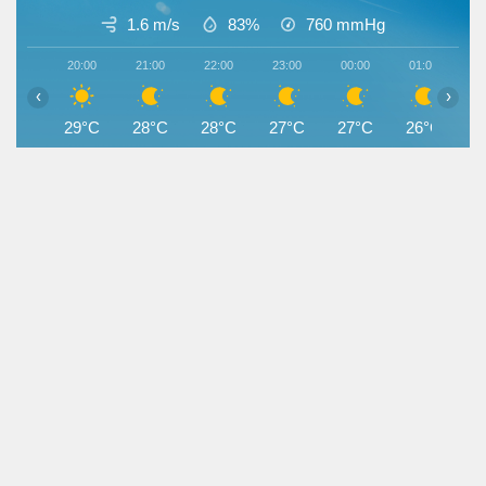
1.6 m/s
83%
760
mmHg
20:00
21:00
22:00
23:00
00:00
01:00
0
‹
›
29°C
28°C
28°C
27°C
27°C
26°C
2