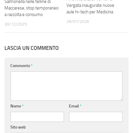
Salmonella nelle telline di
Vergata inaugurate nuove
Maccarese, stop temporaneo
aule hi-tech per Medicina
a raccolta e consumo
28/07/2026
30/12/2025
LASCIA UN COMMENTO
Commento
*
Nome
*
Email
*
Sito web