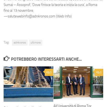
Sumai – Assoprof, 'Dove finisce la teoria e inizia la cura', a Roma
fino al 13 novembre.
—salutewebinfo@adnkronos.com (Web Info)
Tag:
adnkronos
ultimora
POTREBBERO INTERESSARTI ANCHE...
0
0
All’Università di Roma Tor