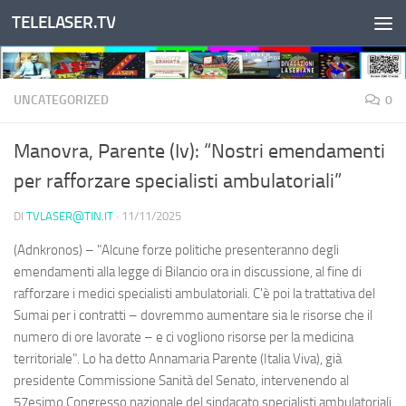
TELELASER.TV
Salta al contenuto
UNCATEGORIZED
0
Manovra, Parente (Iv): “Nostri emendamenti
per rafforzare specialisti ambulatoriali”
DI
TVLASER@TIN.IT
·
11/11/2025
(Adnkronos) – "Alcune forze politiche presenteranno degli
emendamenti alla legge di Bilancio ora in discussione, al fine di
rafforzare i medici specialisti ambulatoriali. C'è poi la trattativa del
Sumai per i contratti – dovremmo aumentare sia le risorse che il
numero di ore lavorate – e ci vogliono risorse per la medicina
territoriale". Lo ha detto Annamaria Parente (Italia Viva), già
presidente Commissione Sanità del Senato, intervenendo al
57esimo Congresso nazionale del sindacato specialisti ambulatoriali