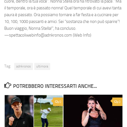
cuore, dentro la tua voce". Nonna Stella ora ha ritrovato la pace: "Ma
il temporale, ora è passato nonna! Quel temporale di cui avevi tanta
paura è passato. Ora possiamo tornare a far festa e a cucinare per
10, 100, 1000 passanti e amici. Sei “sostanza che non può sparire”!
Buon viaggio, Nonna Stella!", ha concluso.
—spettacoliwebinfo@adnkronos.com (Web Info)
Tag:
adnkronos
ultimora
POTREBBERO INTERESSARTI ANCHE...
0
0