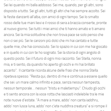
Sei lei quando mi balla addosso. Sei me, quando, per gli altri, sono
disposto a tutto. Sei gli altri, tutti gli altri che hai sempre accolto. Sei
le feste danzanti all’alba, con amici di ogni tempo. Sei lo smalto
rosso delle tue mani lievi e il rosso di sera a braccia conserte, pronte
al nuovo giorno. Sei tutti i miei amici che ti hanno amato e ti amano
ancora. Sei la mia solitudine che non trova pace se solo penso che
non ci sei più. Sei le canzoni più dolci che mi hai cantato e tutte
quelle mie, che hai conosciuto. Sei lo spazio in cui con me hai giocato
e in quello in cui con te ho sognato. Sei la storia di ogni angolo di
questo posto. Sei il futuro di ogni mio racconto. Sei Stella, nonna
mia, e ti sento, da quando ho aperto gli occhi e mi hai brillato
accanto". Il cantante ricorda alcune delle frasi che nonna Stella
ripeteva spesso: "Resta qui, dentro di me e continua a essere quello
che sei: un mare calmo infinito e pace, senza nessun tempesta,
nessun temporale… nessun “tristu e maletiempu”. Chiudo gli occhi
e ti sento ancora con la voce rotta che lasciasti indelebile tra le mie
note nuove d’estate. ”A mare a mare, addo’ non canta iaddhru,
addo’ non lusce luna, addo’ non c’ete nuddhra creatura” e si rompe il