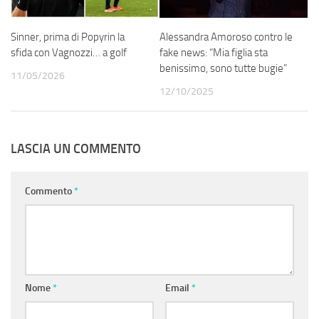
Sinner, prima di Popyrin la
Alessandra Amoroso contro le
sfida con Vagnozzi… a golf
fake news: “Mia figlia sta
benissimo, sono tutte bugie”
11/05/2026
12/10/2025
LASCIA UN COMMENTO
Commento
*
Nome
*
Email
*