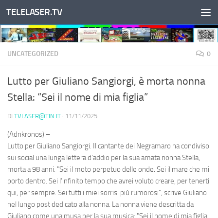
TELELASER.TV
Salta al contenuto
UNCATEGORIZED
0
Lutto per Giuliano Sangiorgi, è morta nonna
Stella: “Sei il nome di mia figlia”
DI
TVLASER@TIN.IT
·
11/11/2025
(Adnkronos) –
Lutto per Giuliano Sangiorgi. Il cantante dei Negramaro ha condiviso
sui social una lunga lettera d'addio per la sua amata nonna Stella,
morta a 98 anni. "Sei il moto perpetuo delle onde. Sei il mare che mi
porto dentro. Sei l’infinito tempo che avrei voluto creare, per tenerti
qui, per sempre. Sei tutti i miei sorrisi più rumorosi", scrive Giuliano
nel lungo post dedicato alla nonna. La nonna viene descritta da
Giuliano come una musa per la sua musica: "Sei il nome di mia figlia.