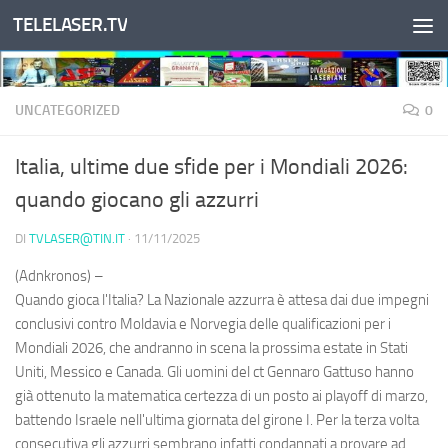
TELELASER.TV
Salta al contenuto
UNCATEGORIZED
0
Italia, ultime due sfide per i Mondiali 2026:
quando giocano gli azzurri
DI
TVLASER@TIN.IT
·
11/11/2025
(Adnkronos) –
Quando gioca l'Italia? La Nazionale azzurra è attesa dai due impegni
conclusivi contro Moldavia e Norvegia delle qualificazioni per i
Mondiali 2026, che andranno in scena la prossima estate in Stati
Uniti, Messico e Canada. Gli uomini del ct Gennaro Gattuso hanno
già ottenuto la matematica certezza di un posto ai playoff di marzo,
battendo Israele nell'ultima giornata del girone I. Per la terza volta
consecutiva gli azzurri sembrano infatti condannati a provare ad