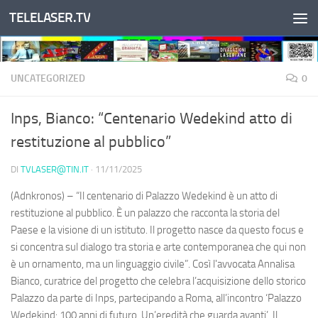
TELELASER.TV
Salta al contenuto
UNCATEGORIZED
0
Inps, Bianco: “Centenario Wedekind atto di
restituzione al pubblico”
DI
TVLASER@TIN.IT
·
11/11/2025
(Adnkronos) – “Il centenario di Palazzo Wedekind è un atto di
restituzione al pubblico. È un palazzo che racconta la storia del
Paese e la visione di un istituto. Il progetto nasce da questo focus e
si concentra sul dialogo tra storia e arte contemporanea che qui non
è un ornamento, ma un linguaggio civile”. Così l'avvocata Annalisa
Bianco, curatrice del progetto che celebra l’acquisizione dello storico
Palazzo da parte di Inps, partecipando a Roma, all’incontro ‘Palazzo
Wedekind: 100 anni di futuro. Un’eredità che guarda avanti’. Il