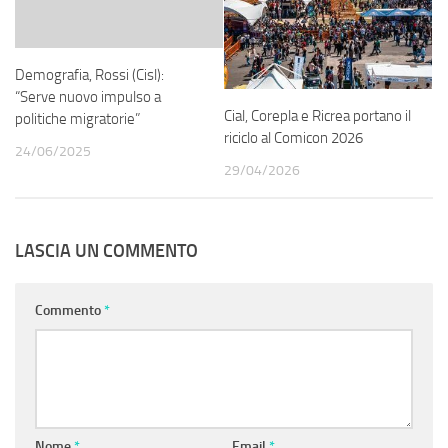
Demografia, Rossi (Cisl):
“Serve nuovo impulso a
Cial, Corepla e Ricrea portano il
politiche migratorie”
riciclo al Comicon 2026
24/06/2025
29/04/2026
LASCIA UN COMMENTO
Commento
*
Nome
*
Email
*