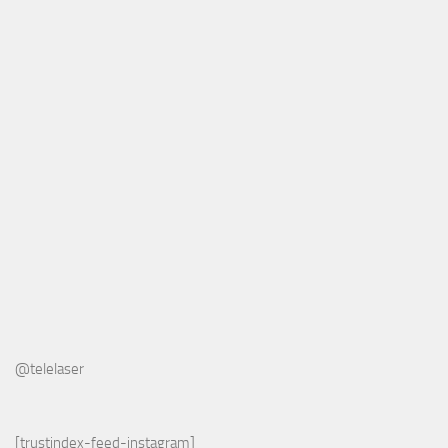
@telelaser
[trustindex-feed-instagram]