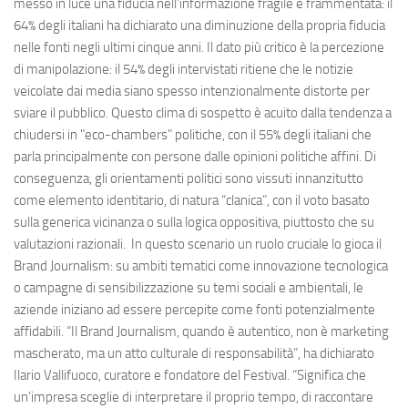
messo in luce una fiducia nell'informazione fragile e frammentata: il
64% degli italiani ha dichiarato una diminuzione della propria fiducia
nelle fonti negli ultimi cinque anni. Il dato più critico è la percezione
di manipolazione: il 54% degli intervistati ritiene che le notizie
veicolate dai media siano spesso intenzionalmente distorte per
sviare il pubblico. Questo clima di sospetto è acuito dalla tendenza a
chiudersi in "eco-chambers" politiche, con il 55% degli italiani che
parla principalmente con persone dalle opinioni politiche affini. Di
conseguenza, gli orientamenti politici sono vissuti innanzitutto
come elemento identitario, di natura “clanica”, con il voto basato
sulla generica vicinanza o sulla logica oppositiva, piuttosto che su
valutazioni razionali. In questo scenario un ruolo cruciale lo gioca il
Brand Journalism: su ambiti tematici come innovazione tecnologica
o campagne di sensibilizzazione su temi sociali e ambientali, le
aziende iniziano ad essere percepite come fonti potenzialmente
affidabili. “Il Brand Journalism, quando è autentico, non è marketing
mascherato, ma un atto culturale di responsabilità”, ha dichiarato
Ilario Vallifuoco, curatore e fondatore del Festival. “Significa che
un’impresa sceglie di interpretare il proprio tempo, di raccontare