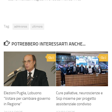
Tag:
adnkronos
ultimora
POTREBBERO INTERESSARTI ANCHE...
0
0
Elezioni Puglia, Lobuono:
Cure palliative, neuroscienze e
“Votare per cambiare governo
Sicp insieme per progetto
in Regione”
assistenziale condiviso