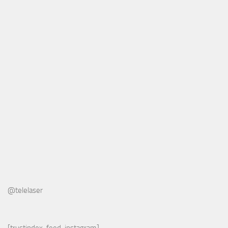
@telelaser
[trustindex-feed-instagram]