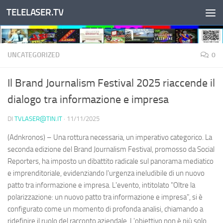
TELELASER.TV
Salta al contenuto
UNCATEGORIZED
0
Il Brand Journalism Festival 2025 riaccende il
dialogo tra informazione e impresa
DI
TVLASER@TIN.IT
·
11/11/2025
(Adnkronos) – Una rottura necessaria, un imperativo categorico. La
seconda edizione del Brand Journalism Festival, promosso da Social
Reporters, ha imposto un dibattito radicale sul panorama mediatico
e imprenditoriale, evidenziando l'urgenza ineludibile di un nuovo
patto tra informazione e impresa. L'evento, intitolato "Oltre la
polarizzazione: un nuovo patto tra informazione e impresa", si è
configurato come un momento di profonda analisi, chiamando a
ridefinire il ruolo del racconto aziendale. L'obiettivo non è più solo