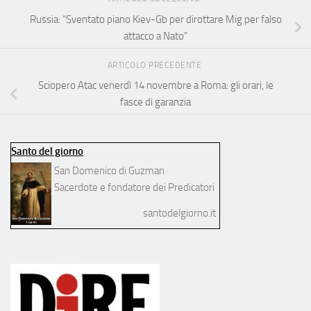
Russia: “Sventato piano Kiev-Gb per dirottare Mig per falso
attacco a Nato”
ARTICOLO PRECEDENTE
Sciopero Atac venerdì 14 novembre a Roma: gli orari, le
fasce di garanzia
Santo del giorno
San Domenico di Guzman
Sacerdote e fondatore dei Predicatori
santodelgiorno.it