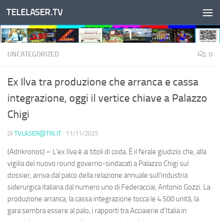
TELELASER.TV
Salta al contenuto
UNCATEGORIZED
0
Ex Ilva tra produzione che arranca e cassa
integrazione, oggi il vertice chiave a Palazzo
Chigi
DI
TVLASER@TIN.IT
·
11/11/2025
(Adnkronos) – L’ex Ilva è ai titoli di coda. È il ferale giudizio che, alla
vigilia del nuovo round governo-sindacati a Palazzo Chigi sul
dossier, arriva dal palco della relazione annuale sull’industria
siderurgica italiana dal numero uno di Federacciai, Antonio Gozzi. La
produzione arranca, la cassa integrazione tocca le 4.500 unità, la
gara sembra essere al palo, i rapporti tra Acciaierie d’Italia in