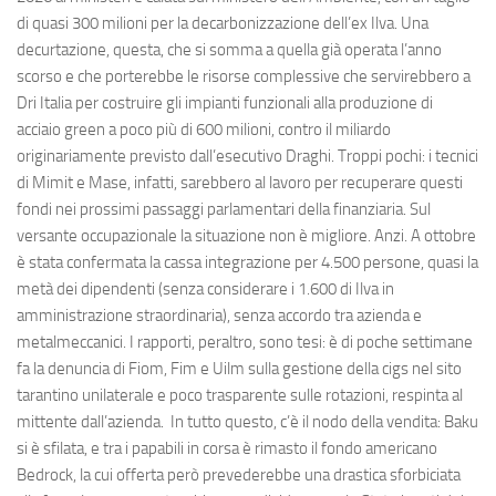
di quasi 300 milioni per la decarbonizzazione dell’ex Ilva. Una
decurtazione, questa, che si somma a quella già operata l’anno
scorso e che porterebbe le risorse complessive che servirebbero a
Dri Italia per costruire gli impianti funzionali alla produzione di
acciaio green a poco più di 600 milioni, contro il miliardo
originariamente previsto dall’esecutivo Draghi. Troppi pochi: i tecnici
di Mimit e Mase, infatti, sarebbero al lavoro per recuperare questi
fondi nei prossimi passaggi parlamentari della finanziaria. Sul
versante occupazionale la situazione non è migliore. Anzi. A ottobre
è stata confermata la cassa integrazione per 4.500 persone, quasi la
metà dei dipendenti (senza considerare i 1.600 di Ilva in
amministrazione straordinaria), senza accordo tra azienda e
metalmeccanici. I rapporti, peraltro, sono tesi: è di poche settimane
fa la denuncia di Fiom, Fim e Uilm sulla gestione della cigs nel sito
tarantino unilaterale e poco trasparente sulle rotazioni, respinta al
mittente dall’azienda. In tutto questo, c’è il nodo della vendita: Baku
si è sfilata, e tra i papabili in corsa è rimasto il fondo americano
Bedrock, la cui offerta però prevederebbe una drastica sforbiciata