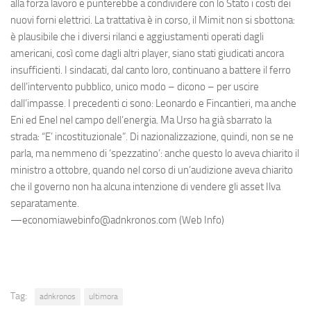
alla forza lavoro e punterebbe a condividere con lo Stato i costi dei
nuovi forni elettrici. La trattativa è in corso, il Mimit non si sbottona:
è plausibile che i diversi rilanci e aggiustamenti operati dagli
americani, così come dagli altri player, siano stati giudicati ancora
insufficienti. I sindacati, dal canto loro, continuano a battere il ferro
dell’intervento pubblico, unico modo – dicono – per uscire
dall’impasse. I precedenti ci sono: Leonardo e Fincantieri, ma anche
Eni ed Enel nel campo dell’energia. Ma Urso ha già sbarrato la
strada: “E’ incostituzionale”. Di nazionalizzazione, quindi, non se ne
parla, ma nemmeno di ‘spezzatino’: anche questo lo aveva chiarito il
ministro a ottobre, quando nel corso di un’audizione aveva chiarito
che il governo non ha alcuna intenzione di vendere gli asset Ilva
separatamente.
—economiawebinfo@adnkronos.com (Web Info)
Tag:
adnkronos
ultimora