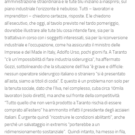
amministrazione straordinaria e le tute blu iniziano a inasprirsi, sul
piano industriale l'orizzonte è nebuloso. Tutti – lavoratori e
imprenditori – chiedono certezze, risposte. E le chiedono
all’esecutivo, che oggi, al tavolo previsto nel tardo pomeriggio,
dovrebbe illustrare alle tute blu cosa intende fare, sia per la
trattativa in corso con i soggetti interessati, sia per la riconversione
industriale e l’occupazione, come ha assicurato il ministro delle
Imprese e del Made in Italy, Adolfo Urso, pochi giorni fa. A Taranto
"c'è un'impossibilità di fare industria siderurgica", ha affermato
Gozzi, sottolineando che la situazione dell’Ilva "è grave e difficile:
nessun operatore siderurgico italiano o straniero “si è presentato
all'asta, siamo ai titoli di coda". E questo è un problema non solo per
la tenuta sociale, dato che l’Ilva, nel complesso, cuba circa 10mila
lavoratori (solo diretti), ma anche sul fronte della competitività:
“Tutto quello che non verrà prodotto a Taranto rischia di essere
comprato all'estero" ha ammonito infatti il presidente degli acciaieri
italiani. È urgente quindi “ricostruire le condizioni abilitanti", anche
perché un salvataggio in extremis "porterebbe a un
ridimensionamento sostanziale". Quindi intanto, ha messo in fila,