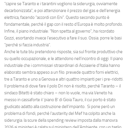
“capire se Taranto e i tarantini vogliono la siderurgia, ovviamente
decarbonizzata", e poi attenzionare il prezzo del gas e dell'energia
elettrica, facendo “accordi con Eni”. Questo secondo punto è
fondamentale, perché il gap con il resto d’Europa è molto profondo.
Infine, il piano industriale: “Non spetta al governo”, ha ricordato
Gozzi, esortando invece l’esecutivo a fare il suo. Ossia: porre le basi
“perché si faccia industria”.
Anche le tute blu pretendono risposte, sia sul fronte produttivo che
su quello occupazionale, e le attendono nell’incontro di oggi. Il piano
industriale che i commissari straordinari di Acciaierie d’Italia hanno
elaborato sembra appeso a un filo: prevede quattro forni elettrici,
tre a Taranto e uno a Genova e altri quattro impianti per i pre-ridotti.
Il problema di dove fare il polo Dri non è risolto, perché Taranto – il
sindaco Bitetti è stato chiaro – non lo vuole, ma via Veneto ha
messo in cassaforte il ‘piano B’ di Gioia Tauro, il cui porto è stato
giudicato adatto alla costruzione dell’impianto. Si pone però un
problema di fondi, perché l’austerity del Mef ha colpito anche la
siderurgia: la scure della spending review imposta dalla manovra
2026 ai ministeri è calata sul ministero dell’Ambiente, con un taglio