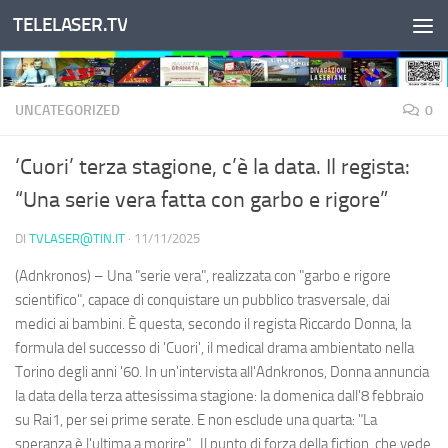
TELELASER.TV
Salta al contenuto
UNCATEGORIZED
0
‘Cuori’ terza stagione, c’è la data. Il regista:
“Una serie vera fatta con garbo e rigore”
DI
TVLASER@TIN.IT
·
11/11/2025
(Adnkronos) – Una "serie vera", realizzata con "garbo e rigore
scientifico", capace di conquistare un pubblico trasversale, dai
medici ai bambini. È questa, secondo il regista Riccardo Donna, la
formula del successo di 'Cuori', il medical drama ambientato nella
Torino degli anni '60. In un'intervista all'Adnkronos, Donna annuncia
la data della terza attesissima stagione: la domenica dall'8 febbraio
su Rai1, per sei prime serate. E non esclude una quarta: "La
speranza è l'ultima a morire". Il punto di forza della fiction, che vede