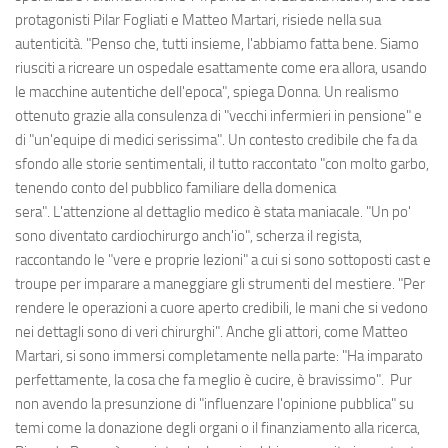
protagonisti Pilar Fogliati e Matteo Martari, risiede nella sua
autenticità. "Penso che, tutti insieme, l'abbiamo fatta bene. Siamo
riusciti a ricreare un ospedale esattamente come era allora, usando
le macchine autentiche dell'epoca", spiega Donna. Un realismo
ottenuto grazie alla consulenza di "vecchi infermieri in pensione" e
di "un'equipe di medici serissima". Un contesto credibile che fa da
sfondo alle storie sentimentali, il tutto raccontato "con molto garbo,
tenendo conto del pubblico familiare della domenica
sera". L'attenzione al dettaglio medico è stata maniacale. "Un po'
sono diventato cardiochirurgo anch'io", scherza il regista,
raccontando le "vere e proprie lezioni" a cui si sono sottoposti cast e
troupe per imparare a maneggiare gli strumenti del mestiere. "Per
rendere le operazioni a cuore aperto credibili, le mani che si vedono
nei dettagli sono di veri chirurghi". Anche gli attori, come Matteo
Martari, si sono immersi completamente nella parte: "Ha imparato
perfettamente, la cosa che fa meglio è cucire, è bravissimo". Pur
non avendo la presunzione di "influenzare l'opinione pubblica" su
temi come la donazione degli organi o il finanziamento alla ricerca,