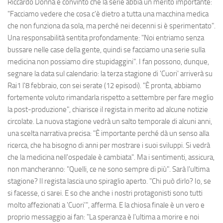
Riccardo Donna è convinto che la serie abbia un merito importante:
"Facciamo vedere che cosa c'è dietro a tutta una macchina medica
che non funziona da sola, ma perché nei decenni si è sperimentato".
Una responsabilità sentita profondamente: "Noi entriamo senza
bussare nelle case della gente, quindi se facciamo una serie sulla
medicina non possiamo dire stupidaggini". I fan possono, dunque,
segnare la data sul calendario: la terza stagione di 'Cuori' arriverà su
Rai1 l'8 febbraio, con sei serate (12 episodi). "È pronta, abbiamo
fortemente voluto rimandarla rispetto a settembre per fare meglio
la post-produzione", chiarisce il regista in merito ad alcune notizie
circolate. La nuova stagione vedrà un salto temporale di alcuni anni,
una scelta narrativa precisa: "È importante perché dà un senso alla
ricerca, che ha bisogno di anni per mostrare i suoi sviluppi. Si vedrà
che la medicina nell'ospedale è cambiata". Ma i sentimenti, assicura,
non mancheranno: "Quelli, ce ne sono sempre di più". Sarà l'ultima
stagione? Il regista lascia uno spiraglio aperto. "Chi può dirlo? Io, se
si facesse, ci sarei. E so che anche i nostri protagonisti sono tutti
molto affezionati a 'Cuori'", afferma. E la chiosa finale è un vero e
proprio messaggio ai fan: "La speranza è l'ultima a morire e noi