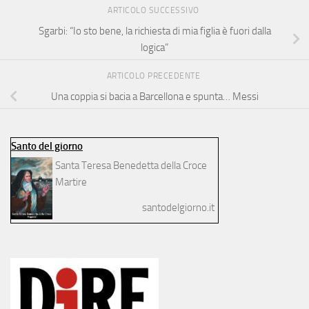
ARTICOLO SUCCESSIVO
Sgarbi: “Io sto bene, la richiesta di mia figlia è fuori dalla
logica”
ARTICOLO PRECEDENTE
Una coppia si bacia a Barcellona e spunta… Messi
Santo del giorno
Santa Teresa Benedetta della Croce
Martire
santodelgiorno.it