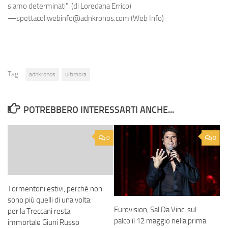
siamo determinati". (di Loredana Errico)
—spettacoliwebinfo@adnkronos.com (Web Info)
Tag:
adnkronos
ultimora
POTREBBERO INTERESSARTI ANCHE...
0
0
Tormentoni estivi, perché non
sono più quelli di una volta:
Eurovision, Sal Da Vinci sul
per la Treccani resta
palco il 12 maggio nella prima
immortale Giuni Russo