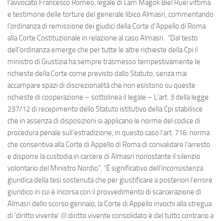
l’avvocato Francesco Romeo, legale di Lam Magok Biel Ruei vittima
e testimone delle torture del generale libico Almasri, commentando
l’ordinanza di remissione dei giudici della Corte d’Appello di Roma
alla Corte Costituzionale in relazione al caso Almasri. “Dal testo
dell’ordinanza emerge che per tutte le altre richieste della Cpi il
ministro di Giustizia ha sempre trasmesso tempestivamente le
richieste della Corte come previsto dallo Statuto, senza mai
accampare spazi di discrezionalità che non esistono su queste
richieste di cooperazione – sottolinea il legale – L’art. 3 della legge
237/12 di recepimento dello Statuto istitutivo della Cpi stabilisce
che in assenza di disposizioni si applicano le norme del codice di
procedura penale sull’estradizione, in questo caso l’art. 716: norma
che consentiva alla Corte di Appello di Roma di convalidare l’arresto
e disporre la custodia in carcere di Almasri nonostante il silenzio
volontario del Ministro Nordio”. “È significativo dell’inconsistenza
giuridica della tesi sostenuta che per giustificare a posteriori l’errore
giuridico in cui è incorsa con il provvedimento di scarcerazione di
Almasri dello scorso gennaio, la Corte di Appello invochi alla stregua
di ‘diritto vivente’ (Il diritto vivente consolidato è del tutto contrario a