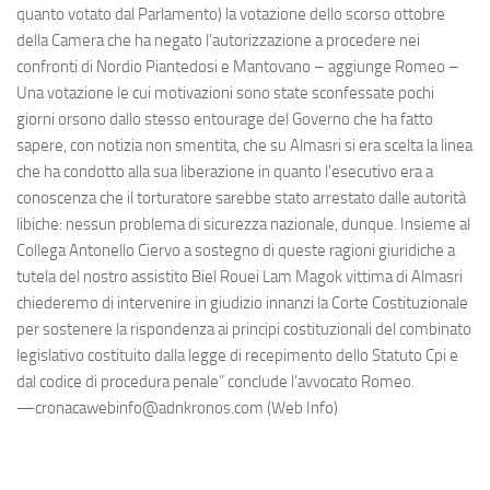
quanto votato dal Parlamento) la votazione dello scorso ottobre
della Camera che ha negato l’autorizzazione a procedere nei
confronti di Nordio Piantedosi e Mantovano – aggiunge Romeo –
Una votazione le cui motivazioni sono state sconfessate pochi
giorni orsono dallo stesso entourage del Governo che ha fatto
sapere, con notizia non smentita, che su Almasri si era scelta la linea
che ha condotto alla sua liberazione in quanto l’esecutivo era a
conoscenza che il torturatore sarebbe stato arrestato dalle autorità
libiche: nessun problema di sicurezza nazionale, dunque. Insieme al
Collega Antonello Ciervo a sostegno di queste ragioni giuridiche a
tutela del nostro assistito Biel Rouei Lam Magok vittima di Almasri
chiederemo di intervenire in giudizio innanzi la Corte Costituzionale
per sostenere la rispondenza ai principi costituzionali del combinato
legislativo costituito dalla legge di recepimento dello Statuto Cpi e
dal codice di procedura penale” conclude l’avvocato Romeo.
—cronacawebinfo@adnkronos.com (Web Info)