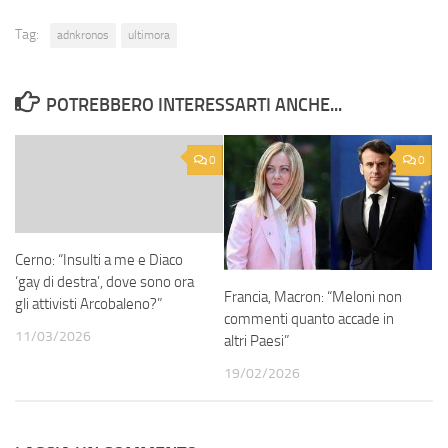
Tag:
adnkronos
ultimora
POTREBBERO INTERESSARTI ANCHE...
0
0
Cerno: “Insulti a me e Diaco
‘gay di destra’, dove sono ora
Francia, Macron: “Meloni non
gli attivisti Arcobaleno?”
commenti quanto accade in
11/03/2026
altri Paesi”
19/02/2026