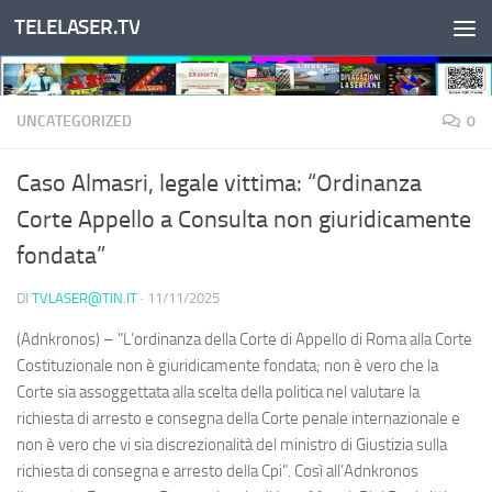
TELELASER.TV
Salta al contenuto
UNCATEGORIZED
0
Caso Almasri, legale vittima: “Ordinanza
Corte Appello a Consulta non giuridicamente
fondata”
DI
TVLASER@TIN.IT
·
11/11/2025
(Adnkronos) – "L’ordinanza della Corte di Appello di Roma alla Corte
Costituzionale non è giuridicamente fondata; non è vero che la
Corte sia assoggettata alla scelta della politica nel valutare la
richiesta di arresto e consegna della Corte penale internazionale e
non è vero che vi sia discrezionalità del ministro di Giustizia sulla
richiesta di consegna e arresto della Cpi". Così all’Adnkronos