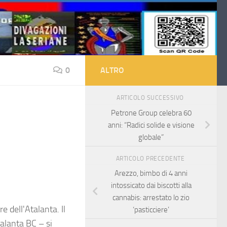
0
ALTRO
ARTICOLO SUCCESSIVO
Petrone Group celebra 60
anni: “Radici solide e visione
globale”
ARTICOLO PRECEDENTE
Arezzo, bimbo di 4 anni
intossicato dai biscotti alla
cannabis: arrestato lo zio
 dell'Atalanta. Il
‘pasticciere’
alanta BC – si