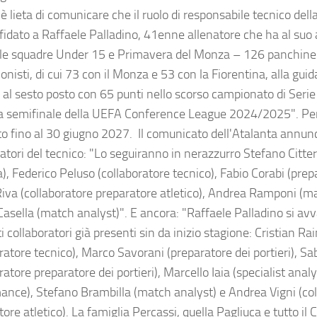
è lieta di comunicare che il ruolo di responsabile tecnico del
fidato a Raffaele Palladino, 41enne allenatore che ha al suo 
elle squadre Under 15 e Primavera del Monza – 126 panchine 
onisti, di cui 73 con il Monza e 53 con la Fiorentina, alla guid
o al sesto posto con 65 punti nello scorso campionato di Seri
a semifinale della UEFA Conference League 2024/2025". Per
to fino al 30 giugno 2027. Il comunicato dell'Atalanta annun
atori del tecnico: "Lo seguiranno in nerazzurro Stefano Citter
, Federico Peluso (collaboratore tecnico), Fabio Corabi (prepa
Riva (collaboratore preparatore atletico), Andrea Ramponi (m
Casella (match analyst)". E ancora: "Raffaele Palladino si av
 collaboratori già presenti sin da inizio stagione: Cristian R
ratore tecnico), Marco Savorani (preparatore dei portieri), Sa
ratore preparatore dei portieri), Marcello Iaia (specialist analy
ance), Stefano Brambilla (match analyst) e Andrea Vigni (co
ore atletico). La famiglia Percassi, quella Pagliuca e tutto il 