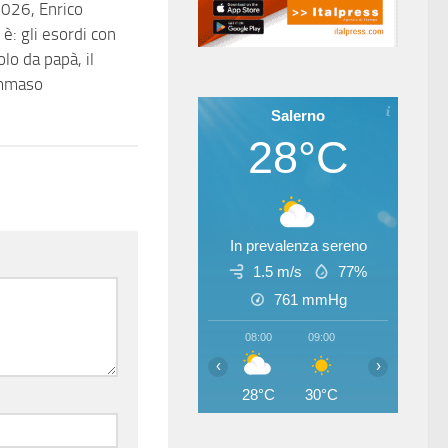
026, Enrico
i è: gli esordi con
olo da papà, il
mmaso
Salerno
28°C
In prevalenza sereno
1.5 m/s
77%
761
mmHg
08:00
09:00
10:00
11
‹
›
28°C
30°C
31°C
33