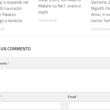
p si espande nel
Sanremo 2
Matano su Rai1: orario e
o luxurycon
Nigiotti ch
ospiti
e Palazzo
Amici, il ru
go a Venezia
nonno To
15/03/2026
026
25/02/2026
A UN COMMENTO
ento
*
e
*
Email
*