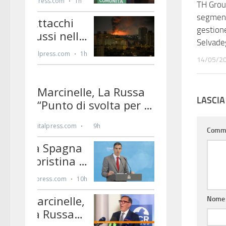
TH Grou
segment
gestion
Selvade
14/05/2
LASCI
Comm
Nom