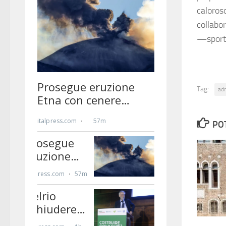
caloros
collabor
—sport
Tag:
ad
PO