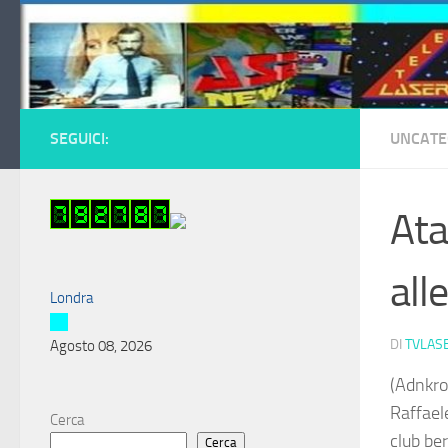
Salta al contenuto
SEGUICI:
UNCATE
Ata
all
Londra
DI
TVLAS
Agosto 08, 2026
(Adnkro
Raffaele
Cerca
club be
Cerca