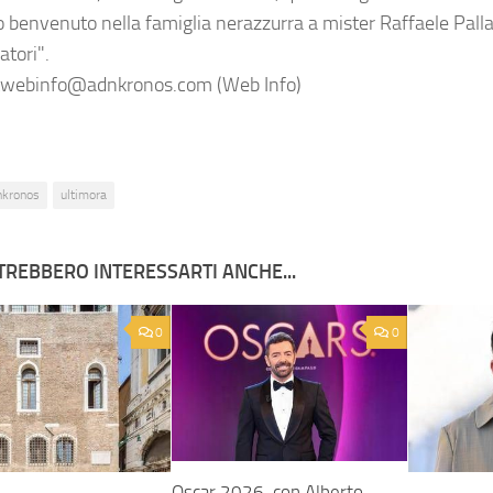
o benvenuto nella famiglia nerazzurra a mister Raffaele Palla
atori".
webinfo@adnkronos.com (Web Info)
nkronos
ultimora
TREBBERO INTERESSARTI ANCHE...
0
0
Oscar 2026, con Alberto