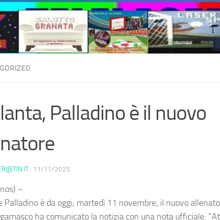
GORIZED
lanta, Palladino è il nuovo
enatore
ER@TIN.IT
·
11/11/2025
nos) –
 Palladino è da oggi, martedì 11 novembre, il nuovo allenatore
rgamasco ha comunicato la notizia con una nota ufficiale: "At