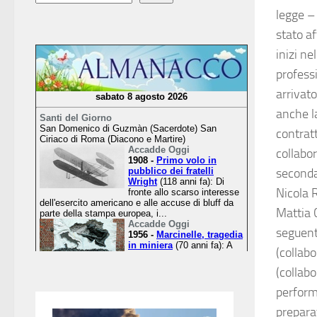
legge – 
stato af
inizi n
professi
arrivat
anche l
contrat
collabor
seconda)
Nicola 
Mattia 
seguenti
(collabo
(collabo
perform
preparat