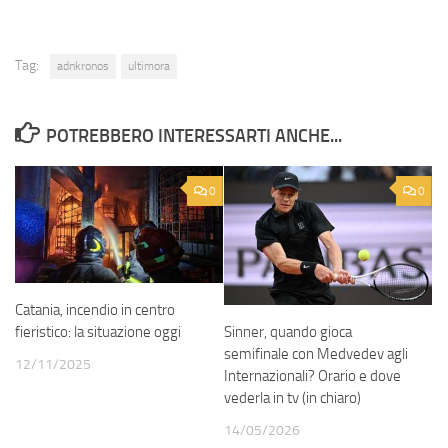
Tag:
adnkronos
ultimora
POTREBBERO INTERESSARTI ANCHE...
0
0
Catania, incendio in centro
Sinner, quando gioca
fieristico: la situazione oggi
semifinale con Medvedev agli
12/11/2025
Internazionali? Orario e dove
vederla in tv (in chiaro)
14/05/2026