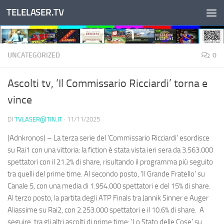
TELELASER.TV
Salta al contenuto
UNCATEGORIZED
0
Ascolti tv, ‘Il Commissario Ricciardi’ torna e
vince
DI
TVLASER@TIN.IT
·
11/11/2025
(Adnkronos) – La terza serie del 'Commissario Ricciardi' esordisce
su Rai1 con una vittoria: la fiction è stata vista ieri sera da 3.563.000
spettatori con il 21.2% di share, risultando il programma più seguito
tra quelli del prime time. Al secondo posto, 'Il Grande Fratello' su
Canale 5, con una media di 1.954.000 spettatori e del 15% di share.
Al terzo posto, la partita degli ATP Finals tra Jannik Sinner e Auger
Aliassime su Rai2, con 2.253.000 spettatori e il 10.6% di share. A
seguire, tra gli altri ascolti di prime time: 'Lo Stato delle Cose' su