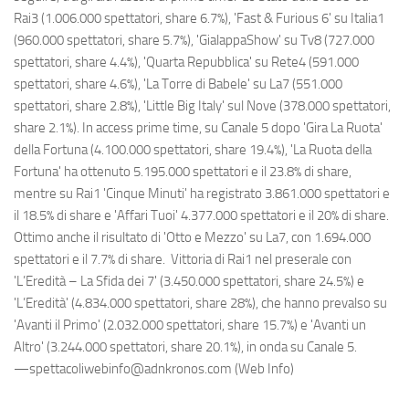
Rai3 (1.006.000 spettatori, share 6.7%), 'Fast & Furious 6' su Italia1
(960.000 spettatori, share 5.7%), 'GialappaShow' su Tv8 (727.000
spettatori, share 4.4%), 'Quarta Repubblica' su Rete4 (591.000
spettatori, share 4.6%), 'La Torre di Babele' su La7 (551.000
spettatori, share 2.8%), 'Little Big Italy' sul Nove (378.000 spettatori,
share 2.1%). In access prime time, su Canale 5 dopo 'Gira La Ruota'
della Fortuna (4.100.000 spettatori, share 19.4%), 'La Ruota della
Fortuna' ha ottenuto 5.195.000 spettatori e il 23.8% di share,
mentre su Rai1 'Cinque Minuti' ha registrato 3.861.000 spettatori e
il 18.5% di share e 'Affari Tuoi' 4.377.000 spettatori e il 20% di share.
Ottimo anche il risultato di 'Otto e Mezzo' su La7, con 1.694.000
spettatori e il 7.7% di share. Vittoria di Rai1 nel preserale con
'L’Eredità – La Sfida dei 7' (3.450.000 spettatori, share 24.5%) e
'L’Eredità' (4.834.000 spettatori, share 28%), che hanno prevalso su
'Avanti il Primo' (2.032.000 spettatori, share 15.7%) e 'Avanti un
Altro' (3.244.000 spettatori, share 20.1%), in onda su Canale 5.
—spettacoliwebinfo@adnkronos.com (Web Info)