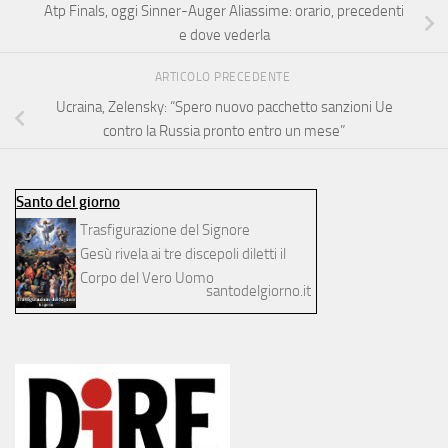
Atp Finals, oggi Sinner-Auger Aliassime: orario, precedenti
e dove vederla
ARTICOLO PRECEDENTE
Ucraina, Zelensky: “Spero nuovo pacchetto sanzioni Ue
contro la Russia pronto entro un mese”
Santo del giorno
Trasfigurazione del Signore
Gesù rivela ai tre discepoli diletti il
Corpo del Vero Uomo
santodelgiorno.it