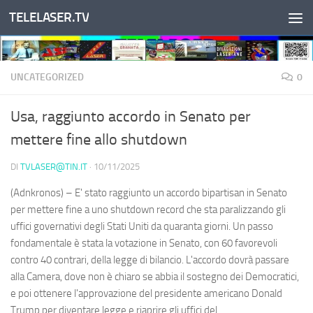
TELELASER.TV
Salta al contenuto
UNCATEGORIZED
0
Usa, raggiunto accordo in Senato per
mettere fine allo shutdown
DI
TVLASER@TIN.IT
·
10/11/2025
(Adnkronos) – E' stato raggiunto un accordo bipartisan in Senato
per mettere fine a uno shutdown record che sta paralizzando gli
uffici governativi degli Stati Uniti da quaranta giorni. Un passo
fondamentale è stata la votazione in Senato, con 60 favorevoli
contro 40 contrari, della legge di bilancio. L'accordo dovrà passare
alla Camera, dove non è chiaro se abbia il sostegno dei Democratici,
e poi ottenere l'approvazione del presidente americano Donald
Trump per diventare legge e riaprire gli uffici del