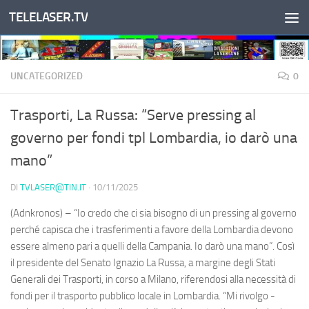
TELELASER.TV
Salta al contenuto
UNCATEGORIZED
0
Trasporti, La Russa: “Serve pressing al
governo per fondi tpl Lombardia, io darò una
mano”
DI
TVLASER@TIN.IT
·
10/11/2025
(Adnkronos) – “Io credo che ci sia bisogno di un pressing al governo
perché capisca che i trasferimenti a favore della Lombardia devono
essere almeno pari a quelli della Campania. Io darò una mano”. Così
il presidente del Senato Ignazio La Russa, a margine degli Stati
Generali dei Trasporti, in corso a Milano, riferendosi alla necessità di
fondi per il trasporto pubblico locale in Lombardia. “Mi rivolgo -