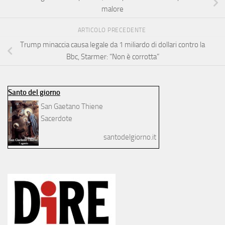
malore
ARTICOLO PRECEDENTE
Trump minaccia causa legale da 1 miliardo di dollari contro la
Bbc, Starmer: “Non è corrotta”
Santo del giorno
San Gaetano Thiene
Sacerdote
santodelgiorno.it