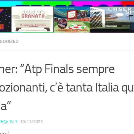
GORIZED
ner: “Atp Finals sempre
zionanti, c’è tanta Italia qui
ia”
ER@TIN.IT
·
10/11/2025
nos) –