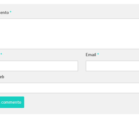
ento
*
e
*
Email
*
web