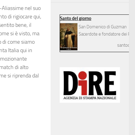
r-Aliassime nel suo
o di rigiocare qui,
Santo del giorno
entito bene, il
San Domenico di Guzman
come si è visto, ma
Sacerdote e fondatore dei Pre
to di come siamo
santodelg
ta Italia qui in
o emozionante
match di alto
me si riprenda dal