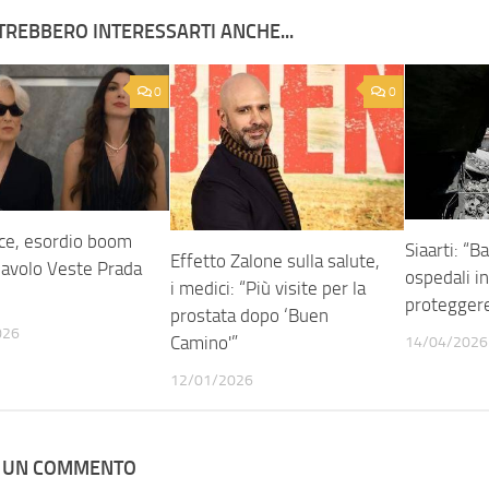
TREBBERO INTERESSARTI ANCHE...
0
0
ice, esordio boom
Siaarti: “B
Effetto Zalone sulla salute,
Diavolo Veste Prada
ospedali in
i medici: “Più visite per la
proteggere
prostata dopo ‘Buen
026
Camino'”
14/04/2026
12/01/2026
A UN COMMENTO