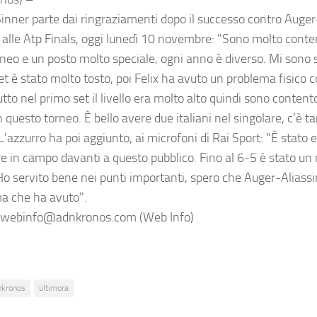
Sinner parte dai ringraziamenti dopo il successo contro Auge
 alle Atp Finals, oggi lunedì 10 novembre: "Sono molto content
rneo e un posto molto speciale, ogni anno è diverso. Mi sono s
t è stato molto tosto, poi Felix ha avuto un problema fisico 
tto nel primo set il livello era molto alto quindi sono conten
in questo torneo. È bello avere due italiani nel singolare, c’è tan
 L'azzurro ha poi aggiunto, ai microfoni di Rai Sport: "È stat
e in campo davanti a questo pubblico. Fino al 6-5 è stato un 
 Ho servito bene nei punti importanti, spero che Auger-Aliassi
a che ha avuto".
webinfo@adnkronos.com (Web Info)
nkronos
ultimora