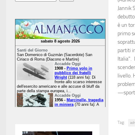
Jannik 
debutto
è un to
primo se
soprattu
partiti 
Italia".
scender
livello.
problem
—sport
Tag:
ad