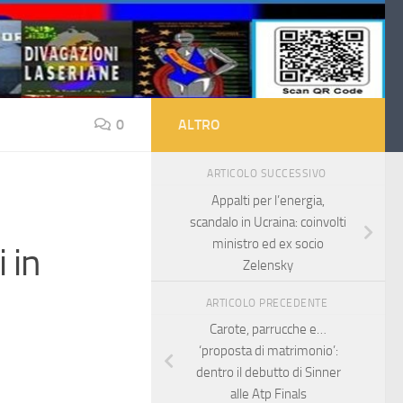
0
ALTRO
ARTICOLO SUCCESSIVO
Appalti per l’energia,
scandalo in Ucraina: coinvolti
ministro ed ex socio
 in
Zelensky
ARTICOLO PRECEDENTE
Carote, parrucche e…
‘proposta di matrimonio’:
dentro il debutto di Sinner
alle Atp Finals