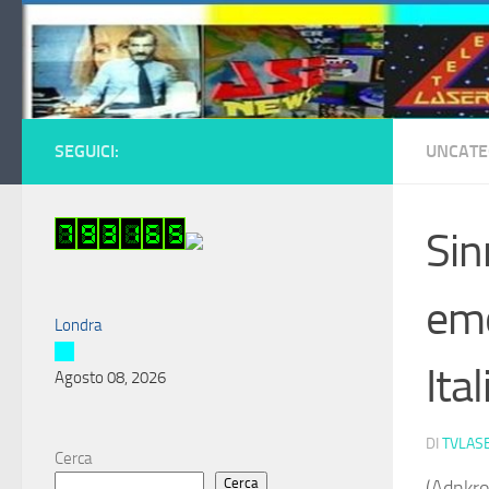
Salta al contenuto
SEGUICI:
UNCATE
Sin
emo
Londra
Ital
Agosto 08, 2026
DI
TVLAS
Cerca
Cerca
(Adnkro