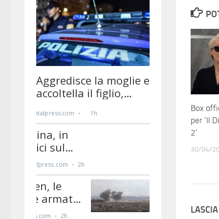
PO
Box off
per ‘Il 
2’
30/04/2
LASCI