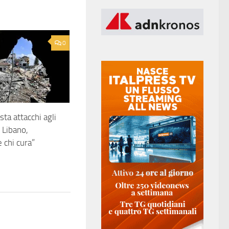
0
asta attacchi agli
 Libano,
 chi cura”