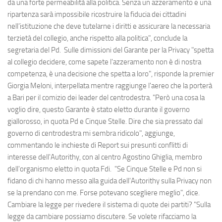
da una forte permeabilità alla politica. Senza un azzeramento e una
ripartenza sarà impossibile ricostruire la fiducia dei cittadini
nell’istituzione che deve tutelarne i diritti e assicurare la necessaria
terzietà del collegio, anche rispetto alla politica", conclude la
segretaria del Pd. Sulle dimissioni del Garante per la Privacy "spetta
al collegio decidere, come sapete l'azzeramento non è di nostra
competenza, è una decisione che spetta a loro", risponde la premier
Giorgia Meloni, interpellata mentre raggiunge l'aereo che la porterà
a Bari per il comizio dei leader del centrodestra. "Però una cosa la
voglio dire, questo Garante è stato eletto durante il governo
giallorosso, in quota Pd e Cinque Stelle. Dire che sia pressato dal
governo di centrodestra mi sembra ridicolo", aggiunge,
commentando le inchieste di Report sui presunti conflitti di
interesse dell'Autorithy, con al centro Agostino Ghiglia, membro
dell'organismo eletto in quota Fdi. "Se Cinque Stelle e Pd non si
fidano di chi hanno messo alla guida dell'Autorithy sulla Privacy non
se la prendano con me. Forse potevano scegliere meglio", dice.
Cambiare la legge per rivedere il sistema di quote dei partiti? "Sulla
legge da cambiare possiamo discutere. Se volete rifacciamo la