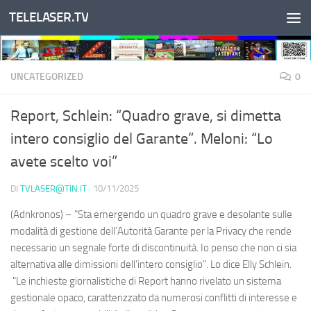
TELELASER.TV
Salta al contenuto
UNCATEGORIZED
0
Report, Schlein: “Quadro grave, si dimetta
intero consiglio del Garante”. Meloni: “Lo
avete scelto voi”
DI
TVLASER@TIN.IT
·
10/11/2025
(Adnkronos) – "Sta emergendo un quadro grave e desolante sulle
modalità di gestione dell’Autorità Garante per la Privacy che rende
necessario un segnale forte di discontinuità. Io penso che non ci sia
alternativa alle dimissioni dell’intero consiglio". Lo dice Elly Schlein.
"Le inchieste giornalistiche di Report hanno rivelato un sistema
gestionale opaco, caratterizzato da numerosi conflitti di interesse e