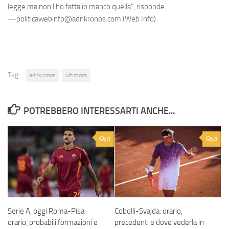
legge ma non l'ho fatta io manco quella", risponde.
—politicawebinfo@adnkronos.com (Web Info)
Tag:
adnkronos
ultimora
POTREBBERO INTERESSARTI ANCHE...
0
0
Serie A, oggi Roma-Pisa:
Cobolli-Svajda: orario,
orario, probabili formazioni e
precedenti e dove vederla in