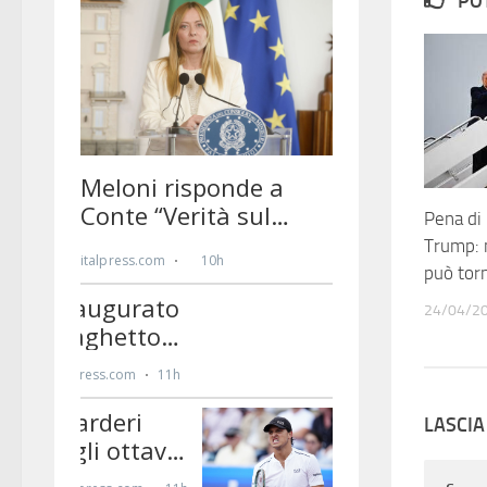
PO
Pena di 
Trump: n
può torn
24/04/2
LASCI