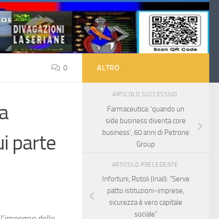
0
ALTRO
ARTICOLO SUCCESSIVO
na
Farmaceutica: ‘quando un
side business diventa core
business’, 60 anni di Petrone
ui parte
Group
ARTICOLO PRECEDENTE
Infortuni, Rotoli (Inail): “Serve
patto istituzioni-imprese,
sicurezza è vero capitale
sociale”
ll’impegno delle