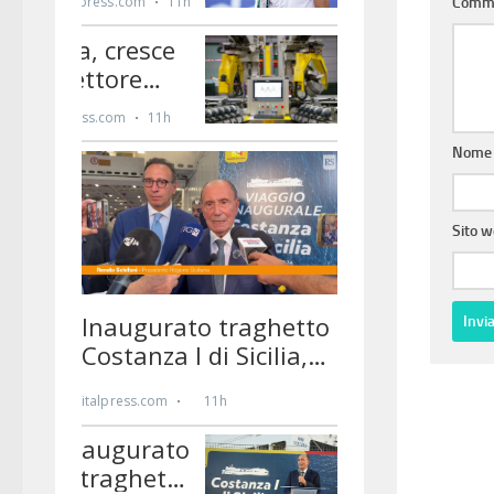
Comm
Nom
Sito 