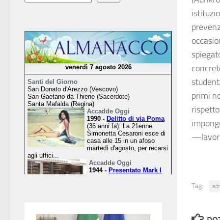
istituzi
prevenzi
occasion
spiegato
concrete
studenti
primi no
rispetto
impongo
—lavor
Tag:
ad