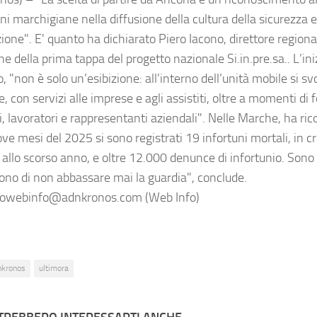
oni marchigiane nella diffusione della cultura della sicurezza e
one". E' quanto ha dichiarato Piero Iacono, direttore regiona
e della prima tappa del progetto nazionale Si.in.pre.sa.. L’ini
, "non è solo un’esibizione: all’interno dell’unità mobile si sv
, con servizi alle imprese e agli assistiti, oltre a momenti di 
, lavoratori e rappresentanti aziendali". Nelle Marche, ha ric
ve mesi del 2025 si sono registrati 19 infortuni mortali, in c
 allo scorso anno, e oltre 12.000 denunce di infortunio. Sono 
no di non abbassare mai la guardia", conclude.
owebinfo@adnkronos.com (Web Info)
nkronos
ultimora