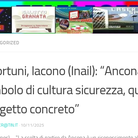
GORIZED
ortuni, Iacono (Inail): “Anco
bolo di cultura sicurezza, q
getto concreto”
ER@TIN.IT
·
10/11/2025
nos) – "La scelta di partire da Ancona è un riconoscimento a