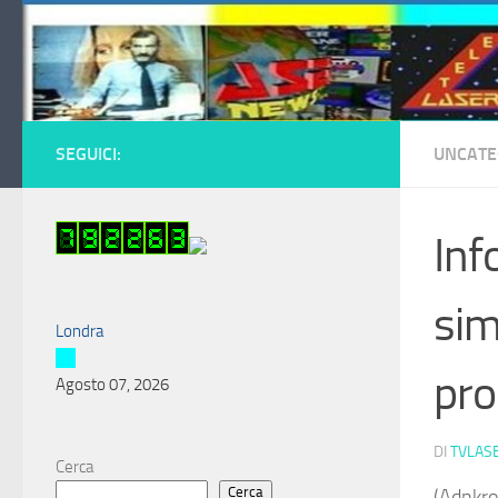
Salta al contenuto
SEGUICI:
UNCATE
Inf
sim
Londra
pro
Agosto 07, 2026
DI
TVLAS
Cerca
Cerca
(Adnkro