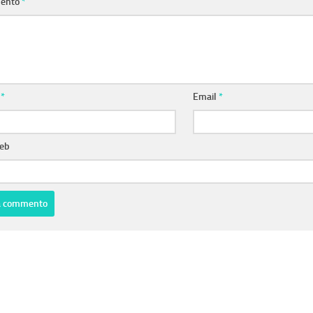
ento
*
e
*
Email
*
web