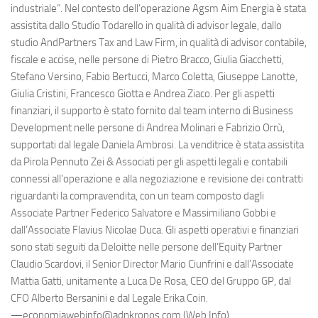
industriale”. Nel contesto dell’operazione Agsm Aim Energia è stata
assistita dallo Studio Todarello in qualità di advisor legale, dallo
studio AndPartners Tax and Law Firm, in qualità di advisor contabile,
fiscale e accise, nelle persone di Pietro Bracco, Giulia Giacchetti,
Stefano Versino, Fabio Bertucci, Marco Coletta, Giuseppe Lanotte,
Giulia Cristini, Francesco Giotta e Andrea Ziaco. Per gli aspetti
finanziari, il supporto è stato fornito dal team interno di Business
Development nelle persone di Andrea Molinari e Fabrizio Orrù,
supportati dal legale Daniela Ambrosi. La venditrice è stata assistita
da Pirola Pennuto Zei & Associati per gli aspetti legali e contabili
connessi all’operazione e alla negoziazione e revisione dei contratti
riguardanti la compravendita, con un team composto dagli
Associate Partner Federico Salvatore e Massimiliano Gobbi e
dall’Associate Flavius Nicolae Duca. Gli aspetti operativi e finanziari
sono stati seguiti da Deloitte nelle persone dell’Equity Partner
Claudio Scardovi, il Senior Director Mario Ciunfrini e dall’Associate
Mattia Gatti, unitamente a Luca De Rosa, CEO del Gruppo GP, dal
CFO Alberto Bersanini e dal Legale Erika Coin.
—economiawebinfo@adnkronos.com (Web Info)