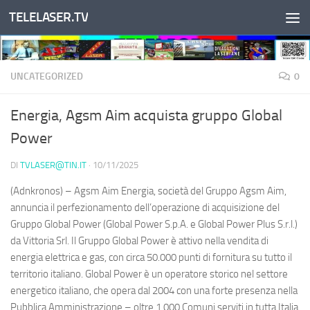
TELELASER.TV
Salta al contenuto
UNCATEGORIZED
0
Energia, Agsm Aim acquista gruppo Global
Power
DI
TVLASER@TIN.IT
·
10/11/2025
(Adnkronos) – Agsm Aim Energia, società del Gruppo Agsm Aim,
annuncia il perfezionamento dell’operazione di acquisizione del
Gruppo Global Power (Global Power S.p.A. e Global Power Plus S.r.l.)
da Vittoria Srl. Il Gruppo Global Power è attivo nella vendita di
energia elettrica e gas, con circa 50.000 punti di fornitura su tutto il
territorio italiano. Global Power è un operatore storico nel settore
energetico italiano, che opera dal 2004 con una forte presenza nella
Pubblica Amministrazione – oltre 1.000 Comuni serviti in tutta Italia