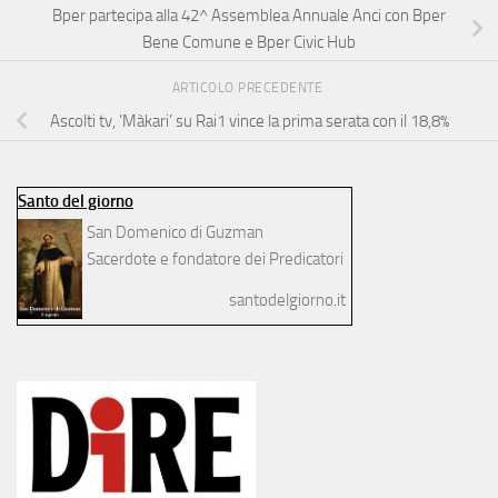
Bper partecipa alla 42^ Assemblea Annuale Anci con Bper
Bene Comune e Bper Civic Hub
ARTICOLO PRECEDENTE
Ascolti tv, ‘Màkari’ su Rai1 vince la prima serata con il 18,8%
Santo del giorno
San Domenico di Guzman
Sacerdote e fondatore dei Predicatori
santodelgiorno.it