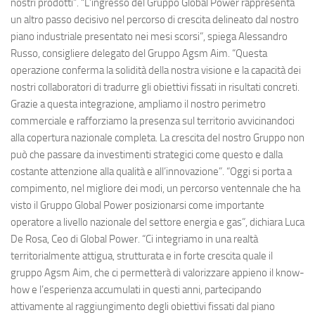
nostri prodotti”. “L’ingresso del Gruppo Global Power rappresenta
un altro passo decisivo nel percorso di crescita delineato dal nostro
piano industriale presentato nei mesi scorsi”, spiega Alessandro
Russo, consigliere delegato del Gruppo Agsm Aim. “Questa
operazione conferma la solidità della nostra visione e la capacità dei
nostri collaboratori di tradurre gli obiettivi fissati in risultati concreti.
Grazie a questa integrazione, ampliamo il nostro perimetro
commerciale e rafforziamo la presenza sul territorio avvicinandoci
alla copertura nazionale completa. La crescita del nostro Gruppo non
può che passare da investimenti strategici come questo e dalla
costante attenzione alla qualità e all’innovazione”. “Oggi si porta a
compimento, nel migliore dei modi, un percorso ventennale che ha
visto il Gruppo Global Power posizionarsi come importante
operatore a livello nazionale del settore energia e gas”, dichiara Luca
De Rosa, Ceo di Global Power. “Ci integriamo in una realtà
territorialmente attigua, strutturata e in forte crescita quale il
gruppo Agsm Aim, che ci permetterà di valorizzare appieno il know-
how e l’esperienza accumulati in questi anni, partecipando
attivamente al raggiungimento degli obiettivi fissati dal piano