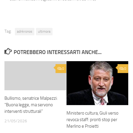
Tag:
adnkronos
ultimora
POTREBBERO INTERESSARTI ANCHE...
0
0
Bullismo, senatrice Malpezzi:
“Buona legge, ma servono
interventi strutturali”
Ministero cultura, Giuli verso
revoca staff: pronti stop per
21/05/2026
Merlino e Proietti