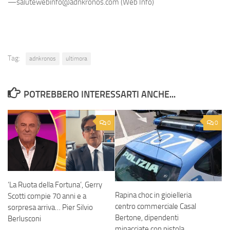
—salutewebinfo@adnkronos.com (Web Info)
Tag:
adnkronos
ultimora
POTREBBERO INTERESSARTI ANCHE...
0
0
‘La Ruota della Fortuna’, Gerry
Rapina choc in gioielleria
Scotti compie 70 anni e a
centro commerciale Casal
sorpresa arriva… Pier Silvio
Bertone, dipendenti
Berlusconi
minacciate con pistola