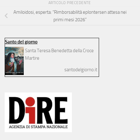
ARTICOLO PRECEDENTE
Amiloidosi, esperta: “Rimborsabilità eplontersen attesa nei
primi mesi 2026”
Santo del giorno
Santa Teresa Benedetta della Croce
Martire
santodelgiorno.it