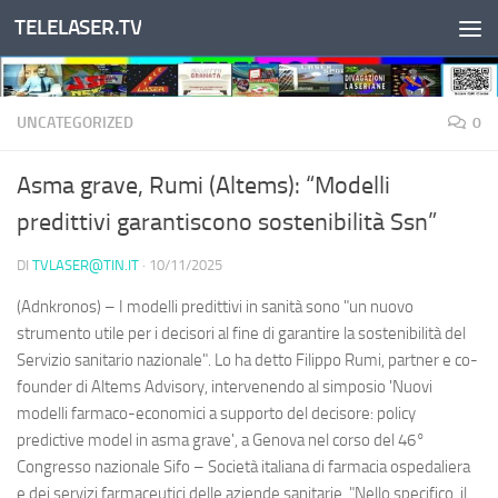
TELELASER.TV
Salta al contenuto
UNCATEGORIZED
0
Asma grave, Rumi (Altems): “Modelli
predittivi garantiscono sostenibilità Ssn”
DI
TVLASER@TIN.IT
·
10/11/2025
(Adnkronos) – I modelli predittivi in sanità sono "un nuovo
strumento utile per i decisori al fine di garantire la sostenibilità del
Servizio sanitario nazionale". Lo ha detto Filippo Rumi, partner e co-
founder di Altems Advisory, intervenendo al simposio 'Nuovi
modelli farmaco-economici a supporto del decisore: policy
predictive model in asma grave', a Genova nel corso del 46°
Congresso nazionale Sifo – Società italiana di farmacia ospedaliera
e dei servizi farmaceutici delle aziende sanitarie. "Nello specifico, il