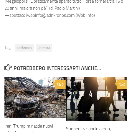
'Megalopolis'. È praticamente sparito tutto. Forse tornerà tra 15 o
20 anni, ma ora non c'è". (di Paolo Martini)
—spettacoliwebinfo@adnkronos.com (Web Info)
Tag:
adnkronos
ultimora
POTREBBERO INTERESSARTI ANCHE...
0
0
Iran, Trump minaccia nuovi
Scioperi trasporto aereo,