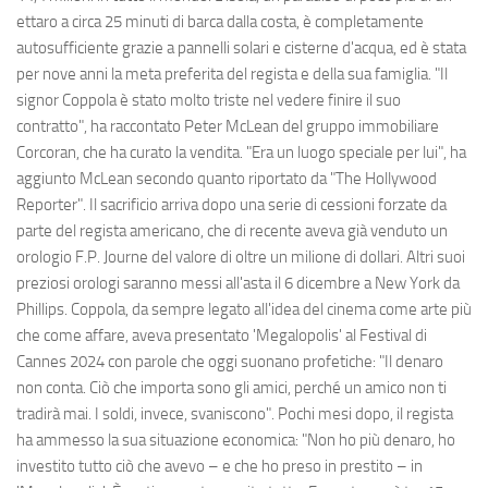
ettaro a circa 25 minuti di barca dalla costa, è completamente
autosufficiente grazie a pannelli solari e cisterne d'acqua, ed è stata
per nove anni la meta preferita del regista e della sua famiglia. "Il
signor Coppola è stato molto triste nel vedere finire il suo
contratto", ha raccontato Peter McLean del gruppo immobiliare
Corcoran, che ha curato la vendita. "Era un luogo speciale per lui", ha
aggiunto McLean secondo quanto riportato da "The Hollywood
Reporter". Il sacrificio arriva dopo una serie di cessioni forzate da
parte del regista americano, che di recente aveva già venduto un
orologio F.P. Journe del valore di oltre un milione di dollari. Altri suoi
preziosi orologi saranno messi all'asta il 6 dicembre a New York da
Phillips. Coppola, da sempre legato all'idea del cinema come arte più
che come affare, aveva presentato 'Megalopolis' al Festival di
Cannes 2024 con parole che oggi suonano profetiche: "Il denaro
non conta. Ciò che importa sono gli amici, perché un amico non ti
tradirà mai. I soldi, invece, svaniscono". Pochi mesi dopo, il regista
ha ammesso la sua situazione economica: "Non ho più denaro, ho
investito tutto ciò che avevo – e che ho preso in prestito – in