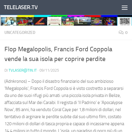
TELELASER.TV
Salta al contenuto
UNCATEGORIZED
0
Flop Megalopolis, Francis Ford Coppola
vende la sua isola per coprire perdite
DI
TVLASER@TIN.IT
·
09/11/2025
(Adnkronos) – Dopo il disastro finanziario del suo ambizioso
'Megalopolis', Francis Ford Coppola si è visto costretto a separarsi
da uno dei suoi rifugi più amati: una piccola isola privata in Belize,
affacciata sul Mar dei Caraibi. Il regista di 'Il Padrino' e 'Apocalypse
Now', 85 anni, ha venduto Coral Caye per 1,8 milioni di dollari, nel
tentativo di arginare le perdite subite dal suo ultimo film, costato
120 milioni di dollari di tasca propria e capace di incassarne appena
14,4 milioni in tutto il mondo. L'isola, un paradiso di poco più di un