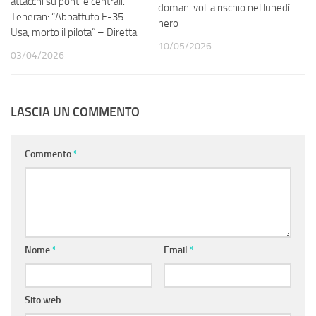
attacchi su ponti e centrali.
domani voli a rischio nel lunedì
Teheran: “Abbattuto F-35
nero
Usa, morto il pilota” – Diretta
10/05/2026
03/04/2026
LASCIA UN COMMENTO
Commento
*
Nome
*
Email
*
Sito web