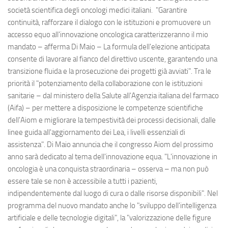
società scientifica degli oncologi medici italiani. "Garantire
continuità, rafforzare il dialogo con le istituzioni e promuovere un
accesso equo all'innovazione oncologica caratterizzeranno il mio
mandato – afferma Di Maio – La formula dell'elezione anticipata
consente di lavorare al fianco del direttivo uscente, garantendo una
transizione fluida e la prosecuzione dei progetti già avviati". Tra le
priorità il "potenziamento della collaborazione con le istituzioni
sanitarie – dal ministero della Salute all'Agenzia italiana del farmaco
(Aifa) – per mettere a disposizione le competenze scientifiche
dell'Aiom e migliorare la tempestività dei processi decisionali, dalle
linee guida all'aggiornamento dei Lea, i livelli essenziali di
assistenza". Di Maio annuncia che il congresso Aiom del prossimo
anno sarà dedicato al tema dell'innovazione equa. "L'innovazione in
oncologia è una conquista straordinaria – osserva – ma non può
essere tale se non è accessibile a tutti i pazienti,
indipendentemente dal luogo di cura o dalle risorse disponibili". Nel
programma del nuovo mandato anche lo "sviluppo dell'intelligenza
artificiale e delle tecnologie digitali", la "valorizzazione delle figure