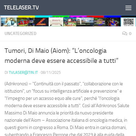
TELELASER.TV
Salta al contenuto
UNCATEGORIZED
0
Tumori, Di Maio (Aiom): “L’oncologia
moderna deve essere accessibile a tutti”
DI
TVLASER@TIN.IT
·
08/11/2025
(Adnkronos) – "Continuità con il passato", "collaborazione con le
istituzioni", un "focus su intelligenza artificiale e prevenzione" e
"l'impegno per un accesso equo alle cure", perché "l'oncologia
moderna deve essere accessibile a tutti". Così all'Adnkronos Salute
Massimo Di Maio annuncia le priorità da nuovo presidente
nazionale dell'Aiom – Associazione italiana di oncologia medica, in
questi giorni in congresso a Roma. Di Maio entra in carica domani,
subentrando a Francesco Perrone che dal 2023 è alla guida della