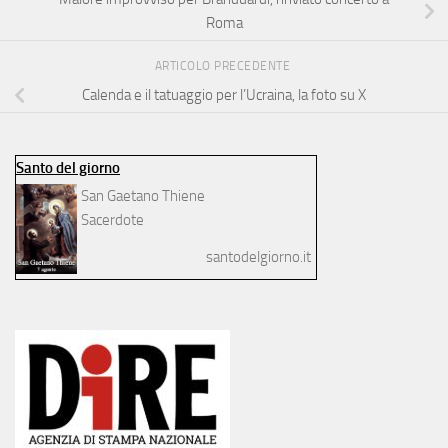
Roma
ARTICOLO PRECEDENTE
Calenda e il tatuaggio per l’Ucraina, la foto su X
Santo del giorno
San Gaetano Thiene
Sacerdote
santodelgiorno.it