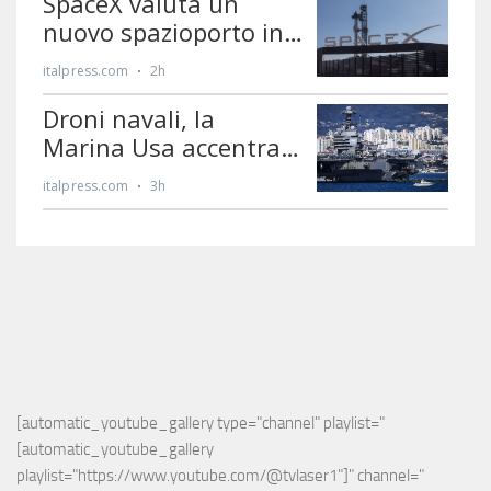
[automatic_youtube_gallery type="channel" playlist="
[automatic_youtube_gallery 
playlist="https://www.youtube.com/@tvlaser1"]" channel="