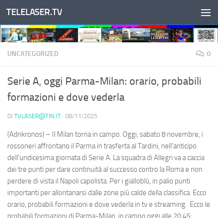
TELELASER.TV
Salta al contenuto
UNCATEGORIZED
0
Serie A, oggi Parma-Milan: orario, probabili
formazioni e dove vederla
DI
TVLASER@TIN.IT
·
08/11/2025
(Adnkronos) – Il Milan torna in campo. Oggi, sabato 8 novembre, i
rossoneri affrontano il Parma in trasferta al Tardini, nell'anticipo
dell'undicesima giornata di Serie A. La squadra di Allegri va a caccia
dei tre punti per dare continuità al successo contro la Roma e non
perdere di vista il Napoli capolista. Per i gialloblù, in palio punti
importanti per allontanarsi dalle zone più calde della classifica. Ecco
orario, probabili formazioni e dove vederla in tv e streaming. Ecco le
probabili formazioni di Parma-Milan, in campo oggi alle 20.45: