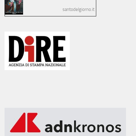
santodelgiorno.it