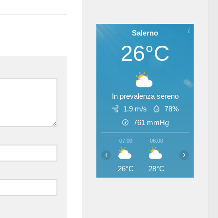
Salerno
26°C
In prevalenza sereno
1.9 m/s
78%
761
mmHg
07:00
08:00
09:00
10
‹
›
26°C
28°C
30°C
31