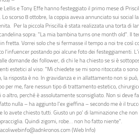
e Lellis e Tony Effe hanno festeggiato il primo mese di Priscil
. Lo scorso 8 ottobre, la coppia aveva annunciato sui social la
ita. Per la piccola Priscilla è stata realizzata una torta di 
 candelina sopra: "La mia bambina turns one month old". Il 
 in fretta. Vorrei solo che si fermasse il tempo a noi tre così c
to l'infuencer postando poi alcune foto dei festeggiamenti. L'
alle domande dei follower, di chi le ha chiesto se si è sottopo
nti estetici al viso: "Mi chiedete se mi sono ritoccata o sono
, la risposta è no. In gravidanza e in allattamento non si pu
po per me, fare nessun tipo di trattamento estetico, chirurgic
i o altro, perché è assolutamente sconsigliato. Non si deve fa
atto nulla – ha aggiunto l'ex gieffina – secondo me è il trucco
e lo avete chiesto tutti. Giusto un po' di laminazione che non
opracciglia. Quindi zigomi, robe… non ho fatto niente”.
acoliwebinfo@adnkronos.com (Web Info)