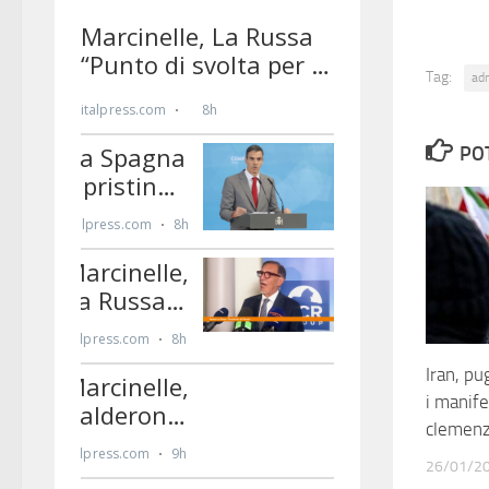
Tag:
ad
PO
Iran, pu
i manif
clemenz
26/01/2