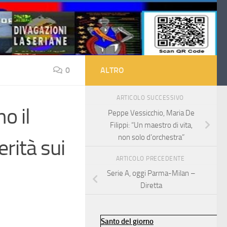
0
ALTRO
ARTICOLO SUCCESSIVO
o il
Peppe Vessicchio, Maria De
Filippi: “Un maestro di vita,
non solo d’orchestra”
erità sui
ARTICOLO PRECEDENTE
Serie A, oggi Parma-Milan –
Diretta
Santo del giorno