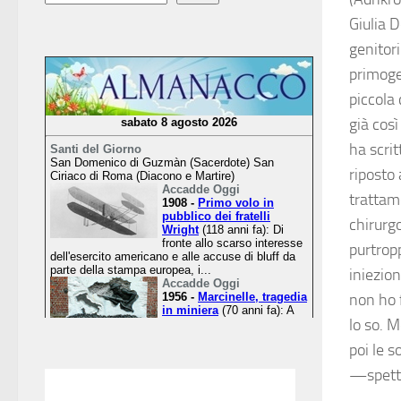
Giulia D
genitori
primogen
piccola
già così
ha scrit
riposto 
trattame
chirurgo
purtrop
iniezion
non ho f
lo so. M
poi le s
—spett