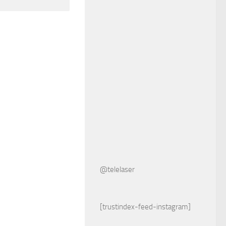
@telelaser
[trustindex-feed-instagram]