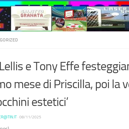
GORIZED
Lellis e Tony Effe festeggian
mo mese di Priscilla, poi la v
occhini estetici’
ER@TIN.IT
·
08/11/2025
nos) –