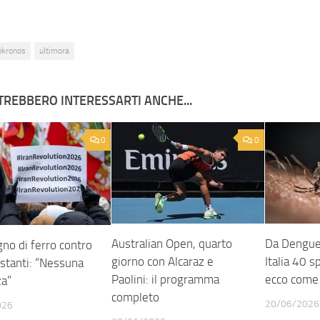
nkronos
ultimora
TREBBERO INTERESSARTI ANCHE...
0
0
Da Dengue 
Australian Open, quarto
gno di ferro contro
Italia 40 s
giorno con Alcaraz e
estanti: “Nessuna
ecco come 
Paolini: il programma
a”
completo
20/06/2026
026