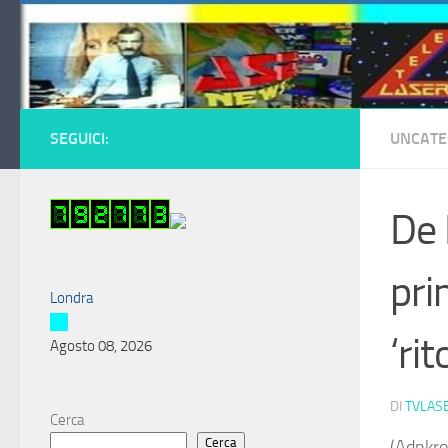
Salta al contenuto
SEGUICI:
UNCATE
De 
pri
Londra
‘rit
Agosto 08, 2026
DI
TVLAS
Cerca
Cerca
(Adnkro