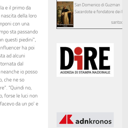
San Domenico di Guzman
la e il primo da
Sacerdote e fondatore dei Pre
 nascita della loro
santodelg
lamponi con una
tempo sta passando
on questi piedini",
influencer ha poi
sta ad alcuni
 tornata dal
ò, neanche io posso
o, che ne so
re”. “Quindi no,
, forse le luci non
 facevo da un po' e