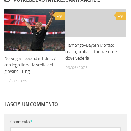
POTREBBERO INTERESSARTI ANCHE...
0
0
Flamengo-Bayern Monaco:
orario, probabili formazioni e
dove vederla
Norvegia, Haaland e il ‘derby’
con Inghilterra: la scelta del
29/06/2025
giovane Erling
11/07/2026
LASCIA UN COMMENTO
Commento
*