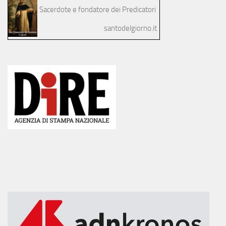
Sacerdote e fondatore dei Predicatori
santodelgiorno.it