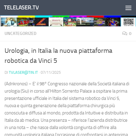
TELELASER.TV
Salta al contenuto
UNCATEGORIZED
0
Urologia, in Italia la nuova piattaforma
robotica da Vinci 5
DI
TVLASER@TIN.IT
·
07/11/2025
(Adnkronos) – E' il 98° Congresso nazionale della Società italiana di
urologia (Siu) in corso all'Hilton Sorrento Palace a ospitare la prima
presentazione ufficiale in Italia del sistema robotico da Vinci 5,
nuova e quinta generazione della piattaforma chirurgica più
conosciuta e diffusa al mondo, prodotta da Intuitive e distribuita in
Italia da ab medica. Una presenza – riferisce l'azienda distributrice
in una nota – che nasce dalla volontà congiunta di offrire alla
comunità urologica italiana l'occasione di confrontarsi in anteprima