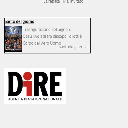
La replica: “Mai invitato”
Santo del giorno
Trasfigurazione del Signore
Gesù rivela ai tre discepoli diletti il
Corpo del Vero Uomo
santodelgiorno.it