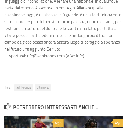
linguaggio di riconciliazione. Allenare una nazionale, in qualunque
parte del mondo, è sempre un privilegio. Allenare quella
palestinese, oggi, è qualcosa di più grande: è un atto di fiducia nello
sport come respiro di libertà. Torno in palestra, dopo dieci anni, per
restituire un po’ di quel dono che lo sport mi ha fatto per tutta la
vita: la possibilità di credere che anche nei luoghi più difficili, un
campo da gioco possa ancora essere luogo di coraggio e speranza
nel futuro", ha aggiunto Berruto.
—sportwebinfo@adnkronos.com (Web Info)
Tag:
adnkronos
ultimora
POTREBBERO INTERESSARTI ANCHE...
0
0