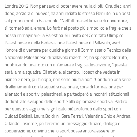
Londra 2012. Non pensavo di poter avere nulla di più. Ora, dieci anni
dopo, accadrà di nuovo", ha annunciato lo stesso Berruto in un post
sul proprio profilo Facebook. "Nell’ultima settimana di novembre,
sì, tornerò ad allenare. Lo farò nel posto più simbolico e fragile che si
possa immaginare: la Palestina. Su invito del Comitato Olimpico
Palestinese e della Federazione Palestinese di Pallavolo, avrò
l’onore di diventare per qualche giorno il Commissario Tecnico della
Nazionale Palestinese di pallavolo maschile", ha spiegato Berruto,
pubblicando una foto con un'amara e tragica descrizione, "questa
sarà la mia squadra. Gli atleti e, al centro, il coach che vedete in
bianco e nero, purtroppo, non sono più tra noi". "Condurrò una serie
di allenamenti con la squadra nazionale, corsi di formazione per
allenatori e sportivi palestinesi, e parteciperò a incontri istituzionali
dedicati allo sviluppo dello sport e alla diplomazia sportiva. Partirò
per questo viaggio nel significato più profondo dello sport con
Ouidad Bakkali, Laura Boldrini, Sara Ferrari, Valentina Ghio e Andrea
Orlando. Insieme, porteremo un messaggio di pace, dialogo e
cooperazione, convinti che lo sport possa ancora essere un