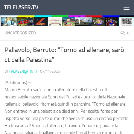
TELELASER.TV
Salta al contenuto
UNCATEGORIZED
0
Pallavolo, Berruto: “Torno ad allenare, sarò
ct della Palestina”
DI
TVLASER@TIN.IT
·
07/11/2025
(Adnkronos) –
Mauro Berruto sarà il nuovo allenatore della Palestina. Il
responsabile nazionale Sport del Pd, ed ex tecnico della Nazionale
italiana di pallavolo, ritornerà quindi in panchina: "Torno ad allenare.
Non entravo in una palestra da dieci anni. Per scelta, forse per
rispetto verso una parte di me che aveva chiuso un cerchio perfetto.
Ho trascorso 25 anni ad allenare, ho avuto l’onore di guidare la
Nazionale italiana di pallavolo maschile fino al bronzo olimpico di