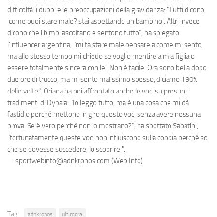
difficoltà. i dubbi e le preoccupazioni della gravidanza: "Tutti dicono,
'come puoi stare male? stai aspettando un bambino'. Altri invece
dicono che i bimbi ascoltano e sentono tutto", ha spiegato
l'influencer argentina, "mi fa stare male pensare a come mi sento,
ma allo stesso tempo mi chiedo se voglio mentire a mia figlia o
essere totalmente sincera con lei. Non è facile. Ora sono bella dopo
due ore di trucco, ma mi sento malissimo spesso, diciamo il 90%
delle volte". Oriana ha poi affrontato anche le voci su presunti
tradimenti di Dybala: "Io leggo tutto, ma è una cosa che mi dà
fastidio perché mettono in giro questo voci senza avere nessuna
prova. Se è vero perché non lo mostrano?", ha sbottato Sabatini,
"fortunatamente queste voci non influiscono sulla coppia perché so
che se dovesse succedere, lo scoprirei".
—sportwebinfo@adnkronos.com (Web Info)
Tag:
adnkronos
ultimora