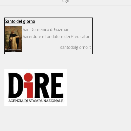
Cgil
Santo del giorno
San Domenico di Guzman
Sacerdote e fondatore dei Predicatori
santodelgiorno.it