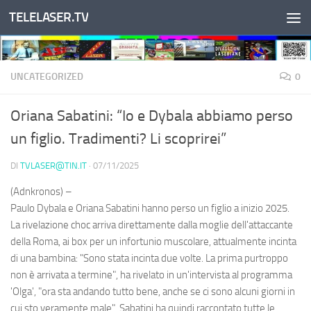
TELELASER.TV
Salta al contenuto
UNCATEGORIZED
0
Oriana Sabatini: “Io e Dybala abbiamo perso
un figlio. Tradimenti? Li scoprirei”
DI
TVLASER@TIN.IT
·
07/11/2025
(Adnkronos) –
Paulo Dybala e Oriana Sabatini hanno perso un figlio a inizio 2025.
La rivelazione choc arriva direttamente dalla moglie dell'attaccante
della Roma, ai box per un infortunio muscolare, attualmente incinta
di una bambina: "Sono stata incinta due volte. La prima purtroppo
non è arrivata a termine", ha rivelato in un'intervista al programma
'Olga', "ora sta andando tutto bene, anche se ci sono alcuni giorni in
cui sto veramente male". Sabatini ha quindi raccontato tutte le