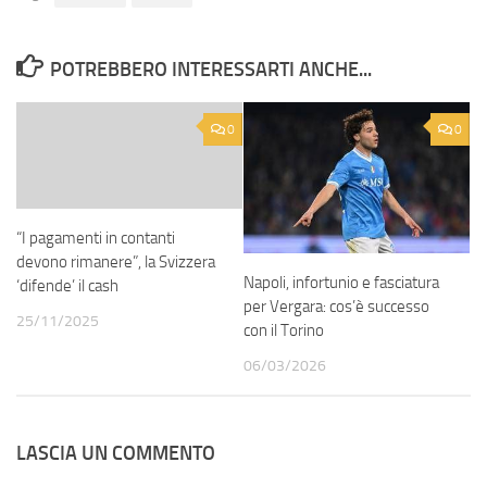
POTREBBERO INTERESSARTI ANCHE...
0
0
“I pagamenti in contanti
devono rimanere”, la Svizzera
Napoli, infortunio e fasciatura
‘difende’ il cash
per Vergara: cos’è successo
25/11/2025
con il Torino
06/03/2026
LASCIA UN COMMENTO