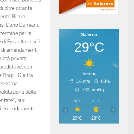
di oltre ottanta
dente Nicola
ris, Dario Damiani,
termine per la
Salerno
i Forza Italia si è
29°C
rie di emendamenti
rietà privata,
 produttive, con
Sereno
l'Irap". D'altra
1.6 m/s
83%
a massima
760
mmHg
 valutazione delle
ntate", pur
20:00
21:00
22:00
23
egli emendamenti.
‹
›
29°C
28°C
28°C
27