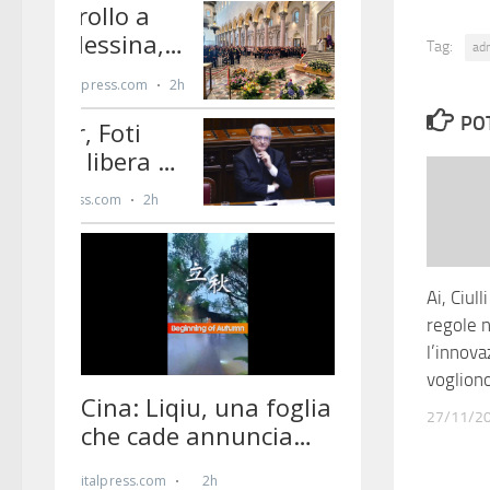
Tag:
ad
PO
Ai, Ciull
regole 
l’innova
vogliono
27/11/2