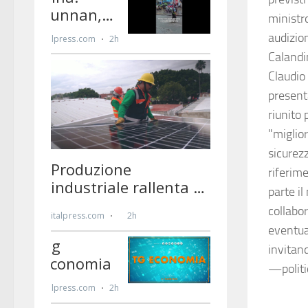
ministro
audizio
Calandin
Claudio
present
riunito
"miglior
sicurezz
riferime
parte il
collabor
eventua
invitand
—polit