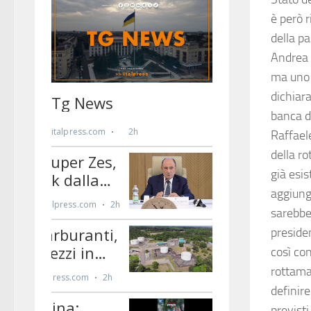
è però r
della pa
Andrea 
ma uno 
dichiara
banca di
Raffaele
della r
già esis
aggiung
sarebbe
preside
così con
rottamaz
definire
previsti