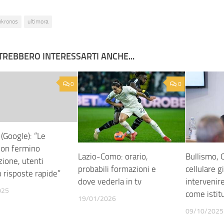
nkronos
ultimora
TREBBERO INTERESSARTI ANCHE...
0
0
i (Google): “Le
non fermino
Lazio-Como: orario,
Bullismo, 
zione, utenti
probabili formazioni e
cellulare g
 risposte rapide”
dove vederla in tv
intervenir
025
come istit
19/01/2026
09/10/2025