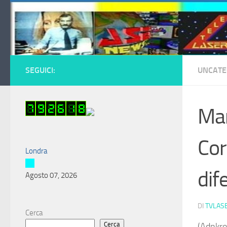
Salta al contenuto
SEGUICI:
UNCATE
Man
Cor
Londra
dif
Agosto 07, 2026
DI
TVLAS
Cerca
Cerca
(Adnkro