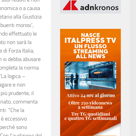
economica o a causa
tario alla Giustizia
buenti morosi',
ndo effettuato le
ato non sarà la
di Forza Italia,
on si debba abusare
completa la norma
"La logica –
pagare e non
più prudente, il
Osnato, commenta
nti: "Che la
a è eccessivo
e perché sono
 Con l'audizione del