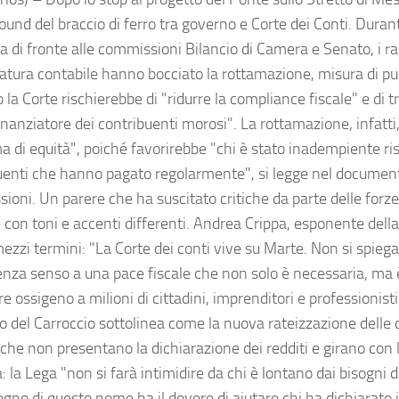
und del braccio di ferro tra governo e Corte dei Conti. Durant
 di fronte alle commissioni Bilancio di Camera e Senato, i ra
atura contabile hanno bocciato la rottamazione, misura di pu
la Corte rischierebbe di "ridurre la compliance fiscale" e di t
inanziatore dei contribuenti morosi". La rottamazione, infatti
a di equità", poiché favorirebbe "chi è stato inadempiente ris
uenti che hanno pagato regolarmente", si legge nel documen
ioni. Un parere che ha suscitato critiche da parte delle forz
 con toni e accenti differenti. Andrea Crippa, esponente dell
ezzi termini: "La Corte dei conti vive su Marte. Non si spiega
 senza senso a una pace fiscale che non solo è necessaria, m
re ossigeno a milioni di cittadini, imprenditori e professionisti 
 del Carroccio sottolinea come la nuova rateizzazione delle c
 che non presentano la dichiarazione dei redditi e girano con 
: la Lega "non si farà intimidire da chi è lontano dai bisogni d
gno di questo nome ha il dovere di aiutare chi ha dichiarato i