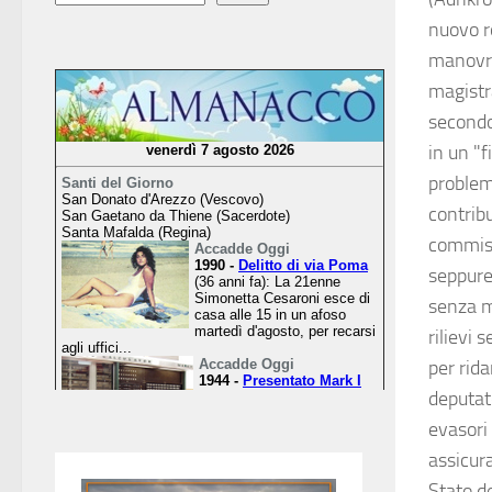
nuovo ro
manovra
magistr
secondo 
in un "f
problem
contrib
commiss
seppure
senza m
rilievi
per rida
deputato
evasori
assicura
Stato de