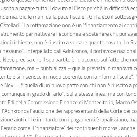
iuscito a pagare tutto il dovuto al Fisco perché in difficoltà 
ndemia. Giù le mani dalla pace fiscale". Gli fa eco il sottosegre
Ostellari: "La rottamazione non è un 'finanziamento ai contri
strumento per riattivare l'economia e sostenere chi, pur ave
zioni richieste, non è riuscito a versare quanto dovuto. Lo St
 nessuno". Interpellato dall'Adnkronos, il portavoce nazionale 
 Nevi, precisa che il suo partito è "d'accordo sul fatto che n
ottamazione, ma – puntualizza – quella prevista in manovra 
tente e si inserisce in modo coerente con la riforma fiscale". 
e Nevi – è quella di un nuovo patto con chi non è riuscito a 
 comunque in grado di farlo". Sulla stessa linea, ma con tono 
nte Fdi della Commissione Finanze di Montecitorio, Marco 
 l'Adnkronos l'audizione dei rappresentanti della Corte dei co
ione aiuti chi è in ritardo con i pagamenti è lapalissiano, m
 l'erario come il 'finanziatore' dei contribuenti morosi, anch
 interessi al 4%. Detto questo – chiosa – ne prendiamo atto".