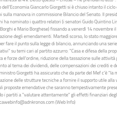
 dell'Economia Giancarlo Giorgetti si è chiuso intanto il ciclo 
ni sulla manovra in commissione Bilancio del Senato. Il presi
i ha nominato i quattro relatori (i senatori Guido Quintino Li
 Borghi e Mario Borghese) fissando a venerdì 14 novembre il 
azione degli emendamenti. Martedì scorso, lo stato maggiore d
 per fare il punto sulla legge di bilancio, annunciando una se
ativi" su temi cari al partito azzurro: "Casa e difesa della prop
a e forze dell'ordine, riduzione della tassazione sulle attività
nto al tema dei dividendi, delle compensazioni dei crediti e del
 ministro Giorgetti ha assicurato che da parte del Mef c'è "l
azione delle strutture tecniche a fornire il supporto utile alla
li proposte emendative che saranno tempestivamente prese
o i partiti a "valutare attentamente" gli effetti finanziari d
icawebinfo@adnkronos.com (Web Info)