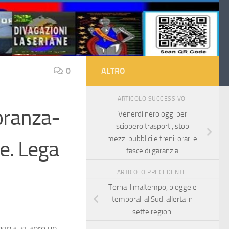
0
ALTRO
ARTICOLO SUCCESSIVO
oranza-
Venerdì nero oggi per
sciopero trasporti, stop
mezzi pubblici e treni: orari e
e. Lega
fasce di garanzia
ARTICOLO PRECEDENTE
Torna il maltempo, piogge e
temporali al Sud: allerta in
sette regioni
sina, si apre un