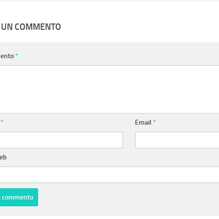
A UN COMMENTO
ento
*
e
*
Email
*
web