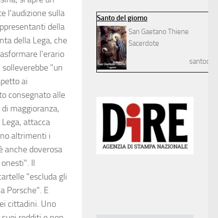
e l'audizione sulla
Santo del giorno
ppresentanti della
San Gaetano Thiene
nta della Lega, che
Sacerdote
rasformare l'erario
santodelg
, solleverebbe "un
petto ai
to consegnato alle
e di maggioranza,
a Lega, attacca
no altrimenti i
a è anche doverosa
onesti". Il
artelle "escluda gli
la Porsche". E
ei cittadini. Uno
 suoi redditi e non