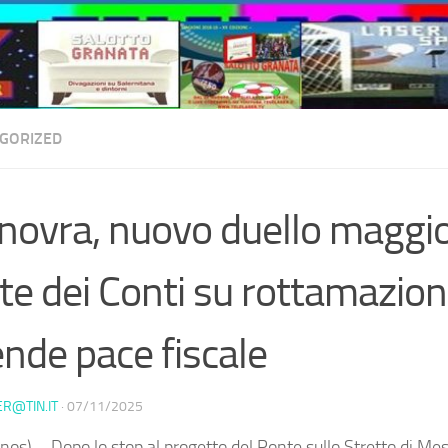
GORIZED
ovra, nuovo duello maggi
te dei Conti su rottamazion
ende pace fiscale
ER@TIN.IT
·
07/11/2025
nos) – Dopo lo stop al progetto del Ponte sullo Stretto di Mes