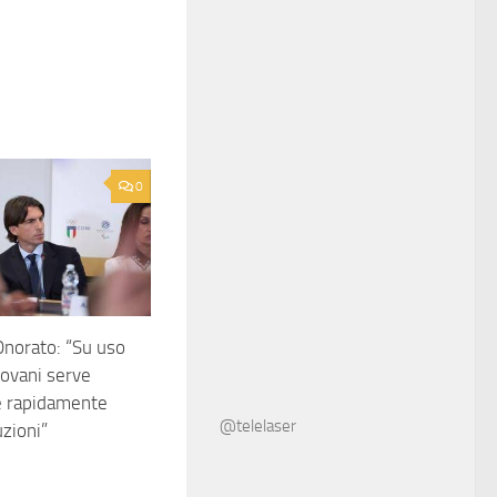
0
Onorato: “Su uso
iovani serve
e rapidamente
@telelaser
uzioni”