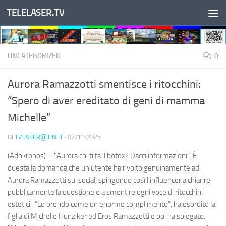
TELELASER.TV
Salta al contenuto
UNCATEGORIZED
0
Aurora Ramazzotti smentisce i ritocchini:
“Spero di aver ereditato di geni di mamma
Michelle”
DI
TVLASER@TIN.IT
·
07/11/2025
(Adnkronos) – "Aurora chi ti fa il botox? Dacci informazioni". È
questa la domanda che un utente ha rivolto genuinamente ad
Aurora Ramazzotti sui social, spingendo così l'influencer a chiarire
pubblicamente la questione e a smentire ogni voce di ritocchini
estetici. "Lo prendo come un enorme complimento", ha esordito la
figlia di Michelle Hunziker ed Eros Ramazzotti e poi ha spiegato: