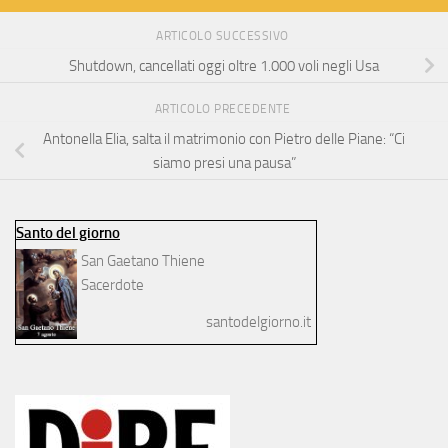
ARTICOLO SUCCESSIVO
Shutdown, cancellati oggi oltre 1.000 voli negli Usa
ARTICOLO PRECEDENTE
Antonella Elia, salta il matrimonio con Pietro delle Piane: “Ci
siamo presi una pausa”
Santo del giorno
San Gaetano Thiene
Sacerdote
santodelgiorno.it