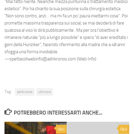
"Mai fatto niente. Neanche mezza punturina o trattamento medico
estetico". Poi ha chiarito la sua posizione sulla chirurgia estetica:
"Non sono contro, anzi… ma mi fa un po' paura iniettarmi cose". Poi
promette massima trasparenza sui social, se mai deciderà di fare
qualcosa al viso lo dirà pubblicamente. Ma per ora l'obiettivo è
rimanere naturale "più a lungo possibile" e spera "di aver ereditato i
geni della Hunziker", facendo riferimento alla madre che a 48 anni
sfoggia una forma invidiabile.
—spettacoliwebinfo@adnkronos.com (Web Info)
Tag:
adnkronos
ultimora
POTREBBERO INTERESSARTI ANCHE...
0
0