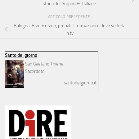
storia del Gruppo Fs Italiane
ARTICOLO PRECEDENTE
Bologna-Brann: orario, probabili formazioni e dove vederla
in tv
Santo del giorno
San Gaetano Thiene
Sacerdote
santodelgiorno.it