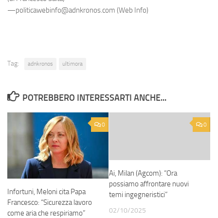
—politicawebinfo@adnkronos.com (Web Info)
Tag:
adnkronos
ultimora
POTREBBERO INTERESSARTI ANCHE...
0
0
Ai, Milan (Agcom): “Ora
possiamo affrontare nuovi
Infortuni, Meloni cita Papa
temi ingegneristici”
Francesco: “Sicurezza lavoro
02/10/2025
come aria che respiriamo”