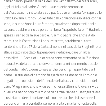
partecipando, presso la sede del Csm -ex palazzo dei Marescialli,
oggi intitolato al padre Vittorio- a un evento promosso
dall'Associazione intitolata a suo papà, dove si ricorda l'ex capo dello
Stato Giovanni Gronchi. Sollecitato dall'AdnKronos esordisce con "sì,
lo so, la buona Anna Laura è morta, ma almeno dopo tanti anni di
carcere, qualche anno da persona libera l'ha potuto fare…". Bachelet
spiega il senso delle sue parole: "Sia mio padre, che anche Aldo
Moro, che la Costituzione l'ha pure scritta, sarebbero di certo
contenti che l'art.27 della Carta, almeno nel caso della Braghetti e di
altri, è stato rispettato, la pena deve rieducare, dare un'altra
possibilità…". Bachelet junior crede convintamente nella "funzione
rieducativa della pena, che deve tendere al reinserimento sociale
del condannato". E questo vale anche per chi gli ha portato via il
padre. La sua idea di perdono fu già chiara a ridosso dell'omicidio
brigatista, in occasione del funerale dell'allora vicepresidente del
Csm. "Preghiamo anche – disse in chiesa il 25enne Giovanni – per
quelli che hanno colpito il mio papà perché, senza nulla togliere alla
giustizia che deve trionfare, sulle nostre bocche ci sia sempre il
perdono e mai la vendetta, sempre la vita e mai la richiesta della