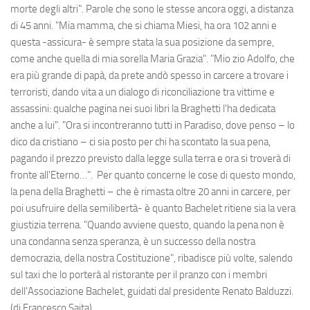
morte degli altri". Parole che sono le stesse ancora oggi, a distanza
di 45 anni. "Mia mamma, che si chiama Miesi, ha ora 102 anni e
questa -assicura- è sempre stata la sua posizione da sempre,
come anche quella di mia sorella Maria Grazia". "Mio zio Adolfo, che
era più grande di papà, da prete andò spesso in carcere a trovare i
terroristi, dando vita a un dialogo di riconciliazione tra vittime e
assassini: qualche pagina nei suoi libri la Braghetti l'ha dedicata
anche a lui". "Ora si incontreranno tutti in Paradiso, dove penso – lo
dico da cristiano – ci sia posto per chi ha scontato la sua pena,
pagando il prezzo previsto dalla legge sulla terra e ora si troverà di
fronte all'Eterno…". Per quanto concerne le cose di questo mondo,
la pena della Braghetti – che è rimasta oltre 20 anni in carcere, per
poi usufruire della semilibertà- è quanto Bachelet ritiene sia la vera
giustizia terrena. "Quando avviene questo, quando la pena non è
una condanna senza speranza, è un successo della nostra
democrazia, della nostra Costituzione", ribadisce più volte, salendo
sul taxi che lo porterà al ristorante per il pranzo con i membri
dell'Associazione Bachelet, guidati dal presidente Renato Balduzzi.
(di Francesco Saita)