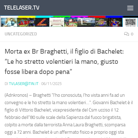
TELELASER.TV
Salta al contenuto
UNCATEGORIZED
0
Morta ex Br Braghetti, il figlio di Bachelet:
“Le ho stretto volentieri la mano, giusto
fosse libera dopo pena”
DI
TVLASER@TIN.IT
·
06/11/2025
(Adnkronos) – Braghetti "l'ho conosciuta, l'ho vista anni fa ad un
convegno e le ho stretto la mano volentieri…". Giovanni Bachelet è il
figlio di Vittorio Bachelet, vicepresidente del Csm ucciso il 12
febbraio dell''80 sulle scale della Sapienza dal fuoco brigatista,
colpito a morte dalla terrorista Anna Laura Braghetti, scomparsa
oggi a 72 anni. Bachelet è un affermato fisico e proprio oggi sta