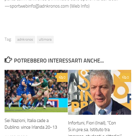
—sportwebinfo@adnkronos.com (Web Info)
Tag:
adnkronos
ultimora
POTREBBERO INTERESSARTI ANCHE...
0
0
Sei Nazioni, Italia cade a
Infortuni, Fiori (Inail), “Con
Dublino: vince Irlanda 20-13
Si.in.pre.sa. Istituto tra