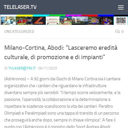
TELELASER.TV
Salta al contenuto
UNCATEGORIZED
0
Milano-Cortina, Abodi: “Lasceremo eredità
culturale, di promozione e di impianti”
DI
TVLASER@TIN.IT
·
06/11/2025
(Adnkronos) – A 92 giorni dai Giochi di Milano Cortina sia il cantiere
organizzativo che i cantieri che riguardano le infrastrutture
diventano sempre più sensibili. “Il tempo scorre velocemente, e la
passione, l’operosità, la collaborazione e la determinazione a
rispettare le scadenze scandiscono la vita dei cantieri. Peraltro
Olimpiadi e Paralimpiadi sono una tappa di transito di un percorso
che proseguirà anche dopo, sempre in chiave olimpica”. A fare il
punto con l'Adnkronos è il ministro dello Sport Andrea Abodi.