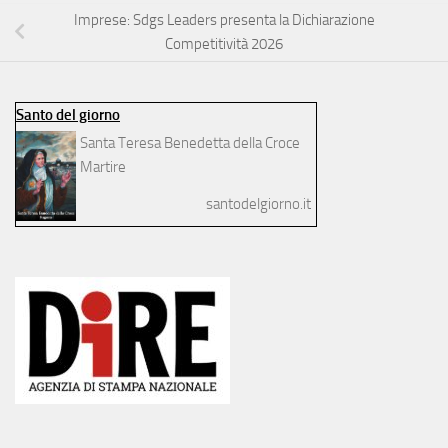
Imprese: Sdgs Leaders presenta la Dichiarazione
Competitività 2026
Santo del giorno
Santa Teresa Benedetta della Croce
Martire
santodelgiorno.it