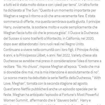
a tutti ed è stata molto dolce e con i piedi per terra". Un'altra fonte
ha dichiarato al The Sun: "Questo è un momento importante per
Meghan e segna il ritorno a ciò che ama veramente fare. È stata
sommersa di offerte, ma questa sembrava quella giusta. Il principe
Harry, ovviamente, la sostiene molto e vuole semplicemente che
Meghan faccia tutto ciò che le procura gioia". Il Duca e la Duchessa
del Sussex si sono trasferiti a Montecito, in California, nel 2020,
dopo aver abbandonato i loro ruoli reali nel Regno Unito.
Continuano a vivere nella comunità con i loro figli, il Principe Archie,
6 anni, e la Principessa Lilibet, 4 anni. Nel 2022, Variety chiese alla
Duchessa se avrebbe mai preso in considerazione l'idea di tornare a
recitare. "No. Ho chiuso", rispose Meghan all'epoca. "Credo che mai
si dovrebbe dire mai, ma la mia intenzione è assolutamente di no".
Lo scorso marzo ha debuttato la serie Netflix della Duchessa, " With
Love, Meghan", tornata con la seconda stagione ad agosto.
Quest'anno Netflix pubblicherà anche un episodio speciale per le
feste. Meghan ha anticipato l'episodio al Fortune's Most Powerful
Women Summit , affermando che è "davvero bello". Harry e