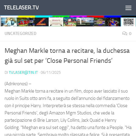
TELELASER.TV
Salta al contenuto
UNCATEGORIZED
0
Meghan Markle torna a recitare, la duchessa
già sul set per ‘Close Personal Friends’
DI
TVLASER@TIN.IT
·
06/11/2025
(Adnkronos) –
Meghan Markle torna a recitare in un film, dopo aver lasciato il suo
ruolo in Suits otto anni fa, a seguito dell'annuncio del fidanzamento
con il principe Harry. Interpreterà se stessa nella commedia 'Close
Personal Friends', degli Amazon Mgm Studios, che vede la
partecipazione di Brie Larson, Lily Collins, Jack Quaid e Henry
Golding. "Meghan era sul set oggi", ha detto una fonte a People. "Ha
una piccola parte. Sembrava molto rilassata e felice. Si è presentata