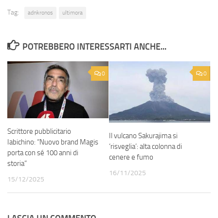
Tag:
adnkronos
ultimora
POTREBBERO INTERESSARTI ANCHE...
0
0
Scrittore pubblicitario
Il vulcano Sakurajima si
Iabichino: “Nuovo brand Magis
‘risveglia’: alta colonna di
porta con sé 100 anni di
cenere e fumo
storia”
16/11/2025
15/12/2025