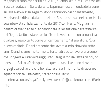
Meghan si sono conosciuti nel 2016, quando la futura Duchessa del
Sussex recitava in Suits durante la prima messa in onda della serie
su Usa Network. In seguito, dopo l'annuncio del fidanzamento,
Meghan si è ritirata dalla recitazione. Si sono sposati nel 2018. Nella
sua intervista di fidanzamento del 2017 con Harry, Meghan ha
parlato di aver deciso di abbandonare la recitazione per trasferirsi
nel Regno Unito e stare con lui. "Non lo vedo come una rinuncia a
qualcosa,ma soltanto come un cambiamento", disse allora. "È un
nuovo capitolo. E tieni presente che lavoro al mio show da sette
anni. Quindi siamo molto, molto fortunati a poter avere una serie
così longeva e, una volta raggiunto il traguardo dei 100 episodi, ho
pensato: 'Sai cosa? Ho spuntato questa casella e sono davvero
orgogliosa del lavoro che ho fatto, e ora è il momento di lavorare in
squadra con te'", ha detto, riferendosi a Harry.
—internazionale/royalfamilynewswebinfo@adnkronos.com (Web
Info)