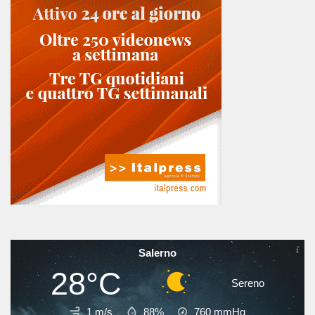
Salerno
28°C
Sereno
1 m/s
88%
760
mmHg