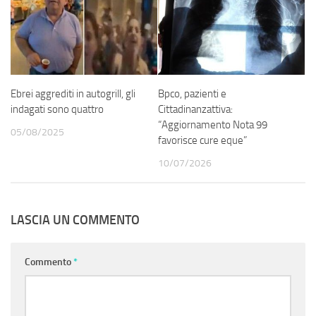
Ebrei aggrediti in autogrill, gli
Bpco, pazienti e
indagati sono quattro
Cittadinanzattiva:
“Aggiornamento Nota 99
05/08/2025
favorisce cure eque”
10/07/2026
LASCIA UN COMMENTO
Commento
*