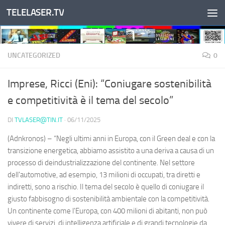
TELELASER.TV
Salta al contenuto
UNCATEGORIZED
0
Imprese, Ricci (Eni): “Coniugare sostenibilità
e competitività è il tema del secolo”
DI
TVLASER@TIN.IT
·
06/11/2025
(Adnkronos) – “Negli ultimi anni in Europa, con il Green deal e con la
transizione energetica, abbiamo assistito a una deriva a causa di un
processo di deindustrializzazione del continente. Nel settore
dell'automotive, ad esempio, 13 milioni di occupati, tra diretti e
indiretti, sono a rischio. Il tema del secolo è quello di coniugare il
giusto fabbisogno di sostenibilità ambientale con la competitività.
Un continente come l'Europa, con 400 milioni di abitanti, non può
vivere di servizi, di intelligenza artificiale e di grandi tecnologie da