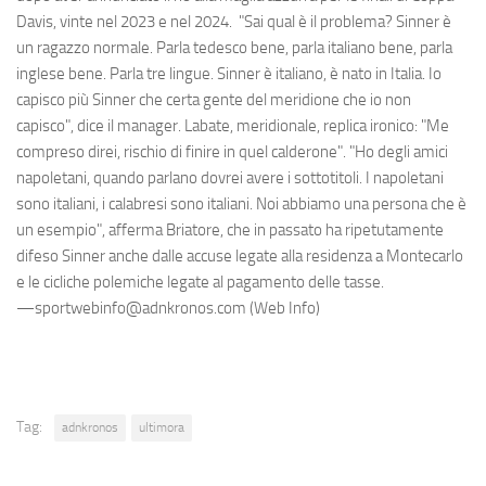
Davis, vinte nel 2023 e nel 2024. "Sai qual è il problema? Sinner è
un ragazzo normale. Parla tedesco bene, parla italiano bene, parla
inglese bene. Parla tre lingue. Sinner è italiano, è nato in Italia. Io
capisco più Sinner che certa gente del meridione che io non
capisco", dice il manager. Labate, meridionale, replica ironico: "Me
compreso direi, rischio di finire in quel calderone". "Ho degli amici
napoletani, quando parlano dovrei avere i sottotitoli. I napoletani
sono italiani, i calabresi sono italiani. Noi abbiamo una persona che è
un esempio", afferma Briatore, che in passato ha ripetutamente
difeso Sinner anche dalle accuse legate alla residenza a Montecarlo
e le cicliche polemiche legate al pagamento delle tasse.
—sportwebinfo@adnkronos.com (Web Info)
Tag:
adnkronos
ultimora