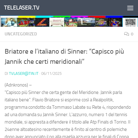
TELELASER.TV
Salta al contenuto
UNCATEGORIZED
0
Briatore e l’italiano di Sinner: “Capisco più
Jannik che certi meridionali”
DI
TVLASER@TIN.IT
·
06/11/2025
(Adnkronos) –
"Capisco più Sinner che certa gente del Meridione. Jannik parla
italiano bene". Flavio Briatore si esprime così a Realpolitik,
programma condotto da Tommaso Labate su Rete 4, rispondendo
ad una domanda su Jannik Sinner. L'azzurro, numero 1 del tennis
mondiale, si appresta a difendere il titolo alle Atp Finals di Torino. Il
24enne altoatesino recentemente è finito al centro di polemiche
dopo aver annunciato il no alla maglia azzurra per le finali di Coppa