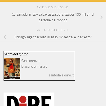
ARTICOLO SUCCESSIVO
Cura made in Italy salva-vista speranza per 100 milioni di
persone nel mondo
ARTICOLO PRECEDENTE
Chicago, agenti armati all’asilo: “Maestra, è in arresto”
Santo del giorno
San Lorenzo
Diacono e martire
santodelgiorno.it