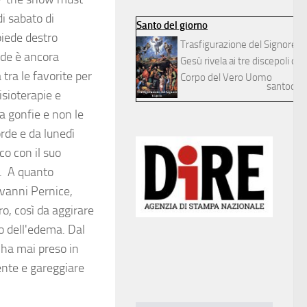
i sabato di
Santo del giorno
piede destro
Trasfigurazione del Signore
iede è ancora
Gesù rivela ai tre discepoli dilett
 tra le favorite per
Corpo del Vero Uomo
santodelg
isioterapie e
a gonfie e non le
rde e da lunedì
o con il suo
e. A quanto
ovanni Pernice,
ro, così da aggirare
to dell'edema. Dal
 ha mai preso in
sente e gareggiare