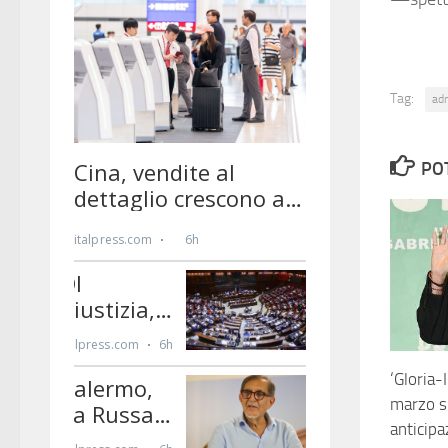
Tag:
ad
PO
‘Gloria-I
marzo su
anticipa