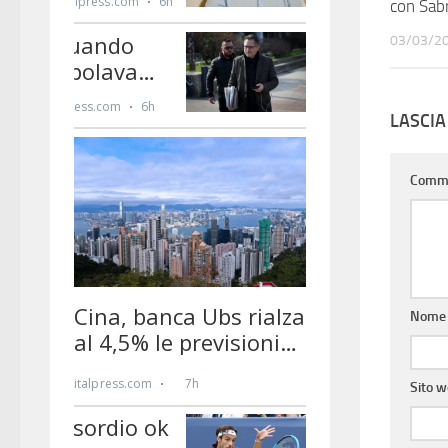
con Sabr
03/03/2
LASCI
Comm
Nom
Sito 