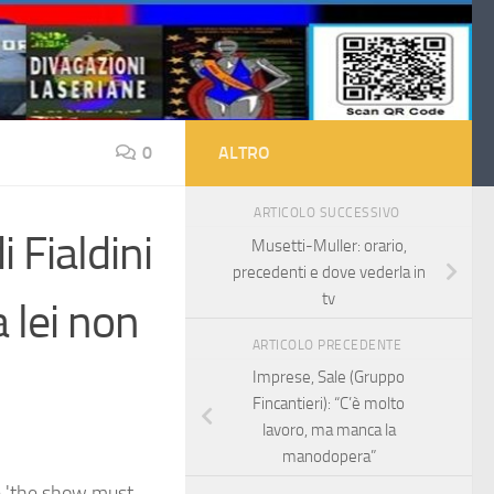
0
ALTRO
ARTICOLO SUCCESSIVO
i Fialdini
Musetti-Muller: orario,
precedenti e dove vederla in
tv
 lei non
ARTICOLO PRECEDENTE
Imprese, Sale (Gruppo
Fincantieri): “C’è molto
lavoro, ma manca la
manodopera”
 è 'the show must