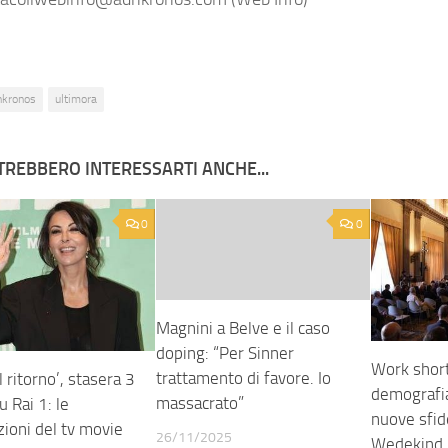
nkronos
ultimora
TREBBERO INTERESSARTI ANCHE...
0
0
Magnini a Belve e il caso
doping: “Per Sinner
Work shor
trattamento di favore. Io
l ritorno’, stasera 3
demografia
massacrato”
 Rai 1: le
nuove sfid
zioni del tv movie
26/11/2025
Wedekind