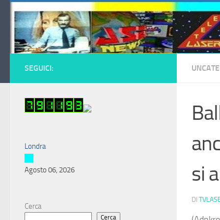
Salta al contenuto
SEGUICI:
UNCATE
Bal
anc
Londra
si 
Agosto 06, 2026
DI
TVLAS
Cerca
Cerca
(Adnkro