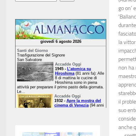
go on' e
'Balland
durante 
fasciato
la vitto
impacch
permett
non ha 
maestro
apprend
starebbe
il probl
suo ent
consider
anche 
—spett