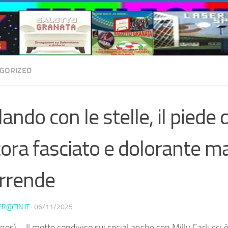
GORIZED
lando con le stelle, il piede d
ora fasciato e dolorante ma
arrende
ER@TIN.IT
·
06/11/2025
nos) – Il motto condiviso sui social anche con Milly Carlucci