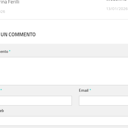
ina Ferilli
13/01/2026
026
A UN COMMENTO
ento
*
e
*
Email
*
web