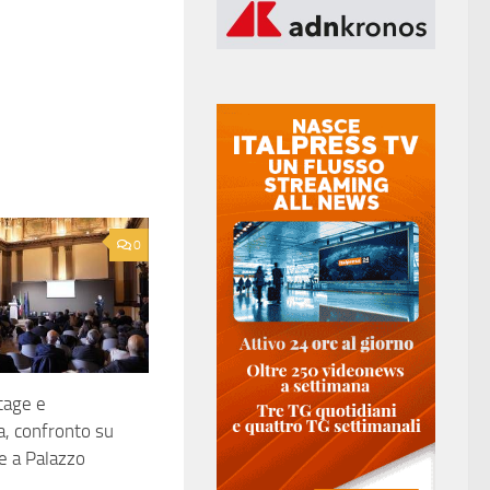
0
tage e
, confronto su
e a Palazzo