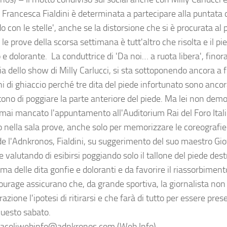
 Francesca Fialdini è determinata a partecipare alla puntata d
o con le stelle', anche se la distorsione che si è procurata al 
le prove della scorsa settimana è tutt'altro che risolta e il p
 e dolorante. La conduttrice di 'Da noi… a ruota libera', finora
ria dello show di Milly Carlucci, si sta sottoponendo ancora a f
i di ghiaccio perché tre dita del piede infortunato sono ancor
ono di poggiare la parte anteriore del piede. Ma lei non demo
mai mancato l'appuntamento all'Auditorium Rai del Foro Italic
 nella sala prove, anche solo per memorizzare le coreografi
e l'Adnkronos, Fialdini, su suggerimento del suo maestro Gi
 valutando di esibirsi poggiando solo il tallone del piede dest
ema delle dita gonfie e doloranti e da favorire il riassorbimen
ourage assicurano che, da grande sportiva, la giornalista non
azione l'ipotesi di ritirarsi e che farà di tutto per essere pre
questo sabato.
acoliwebinfo@adnkronos.com (Web Info)