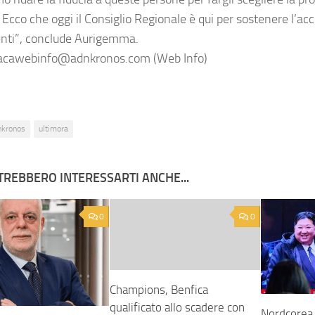
. Ecco che oggi il Consiglio Regionale è qui per sostenere l’ac
nti”, conclude Aurigemma.
cawebinfo@adnkronos.com (Web Info)
nkronos
ultimora
TREBBERO INTERESSARTI ANCHE...
0
0
Champions, Benfica
qualificato allo scadere con
Nordcorea, 