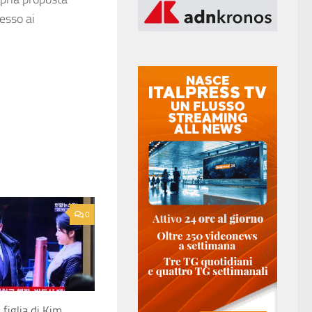
cesso ai
0
figlia di Kim