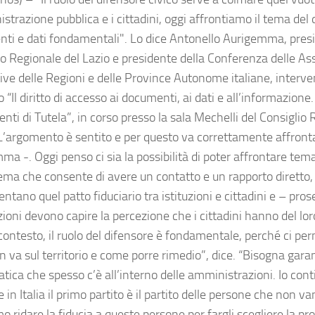
strazione pubblica e i cittadini, oggi affrontiamo il tema del d
ti e dati fondamentali". Lo dice Antonello Aurigemma, presi
io Regionale del Lazio e presidente della Conferenza delle A
tive delle Regioni e delle Province Autonome italiane, interve
lo “Il diritto di accesso ai documenti, ai dati e all’informazion
nti di Tutela”, in corso presso la sala Mechelli del Consiglio 
“L’argomento è sentito e per questo va correttamente affront
ma -. Oggi penso ci sia la possibilità di poter affrontare tem
ema che consente di avere un contatto e un rapporto diretto, 
entano quel patto fiduciario tra istituzioni e cittadini e – p
uzioni devono capire la percezione che i cittadini hanno del loro
contesto, il ruolo del difensore è fondamentale, perché ci per
 va sul territorio e come porre rimedio”, dice. “Bisogna garan
tica che spesso c’è all’interno delle amministrazioni. Io cont
 in Italia il primo partito è il partito delle persone che non v
 ridare la fiducia a queste persone per fargli scegliere la pr