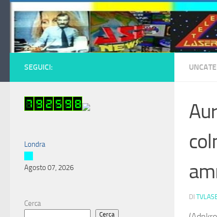
Salta al contenuto
SEGUICI:
UNCATE
Aur
col
Londra
amm
Agosto 07, 2026
DI
TVLAS
Cerca
Cerca
(Adnkron