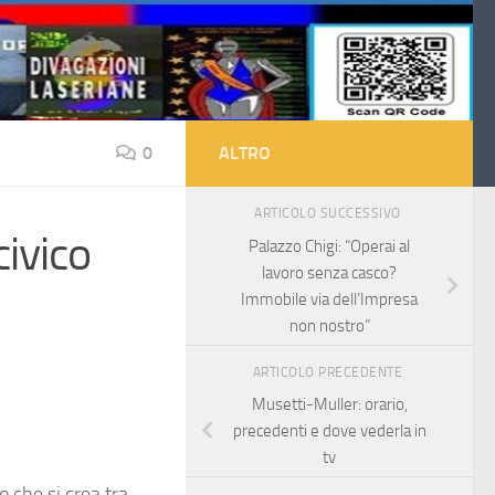
0
ALTRO
ARTICOLO SUCCESSIVO
ivico
Palazzo Chigi: “Operai al
lavoro senza casco?
Immobile via dell’Impresa
non nostro”
ARTICOLO PRECEDENTE
Musetti-Muller: orario,
precedenti e dove vederla in
tv
o che si crea tra