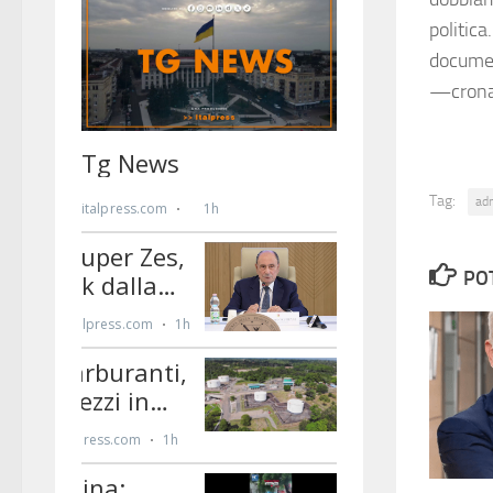
politica
docume
—crona
Tag:
ad
PO