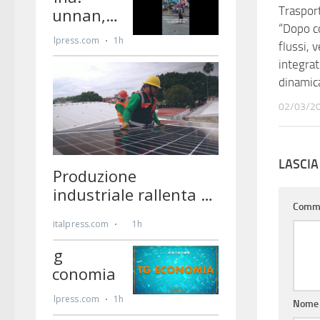
Trasporti
“Dopo c
flussi, 
integrat
dinamic
02/03/2
LASCI
Comm
Nom