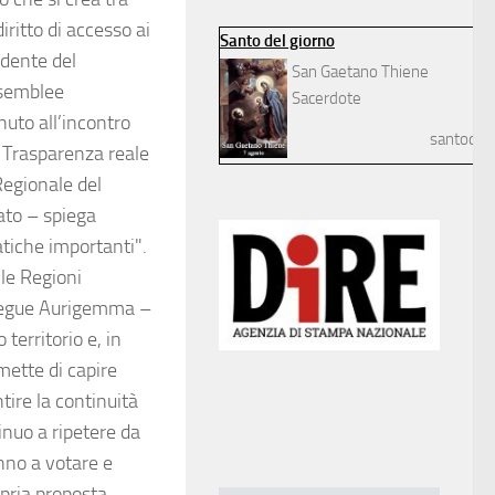
iritto di accesso ai
Santo del giorno
dente del
San Gaetano Thiene
ssemblee
Sacerdote
nuto all’incontro
santodelg
e. Trasparenza reale
Regionale del
ato – spiega
atiche importanti".
le Regioni
rosegue Aurigemma –
 territorio e, in
mette di capire
tire la continuità
inuo a ripetere da
anno a votare e
opria proposta