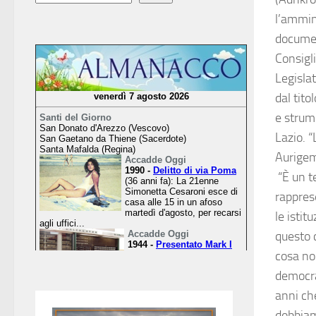
l’ammini
documen
Consigl
Legisla
dal tito
e strume
Lazio. 
Aurigem
“È un t
rappres
le istit
questo 
cosa non
democra
anni che
dobbiamo