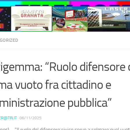
GORIZED
igemma: “Ruolo difensore c
ma vuoto fra cittadino e
inistrazione pubblica”
ER@TIN.IT
·
06/11/2025
os) – "Il ruolo del difensore civico serve a colmare quel vuot