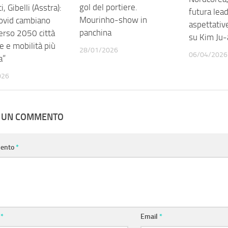
gol del portiere.
, Gibelli (Asstra):
futura lea
Mourinho-show in
ovid cambiano
aspettative
panchina
verso 2050 città
su Kim Ju-
e e mobilità più
28/01/2026
06/04/2026
a”
026
A UN COMMENTO
ento
*
e
*
Email
*