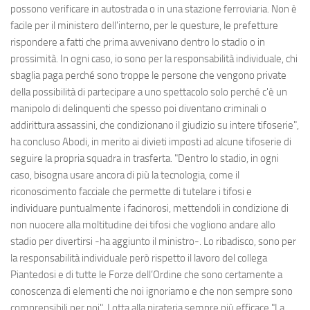
possono verificare in autostrada o in una stazione ferroviaria. Non è
facile per il ministero dell'interno, per le questure, le prefetture
rispondere a fatti che prima avvenivano dentro lo stadio o in
prossimità. In ogni caso, io sono per la responsabilità individuale, chi
sbaglia paga perché sono troppe le persone che vengono private
della possibilità di partecipare a uno spettacolo solo perché c'è un
manipolo di delinquenti che spesso poi diventano criminali o
addirittura assassini, che condizionano il giudizio su intere tifoserie",
ha concluso Abodi, in merito ai divieti imposti ad alcune tifoserie di
seguire la propria squadra in trasferta. "Dentro lo stadio, in ogni
caso, bisogna usare ancora di più la tecnologia, come il
riconoscimento facciale che permette di tutelare i tifosi e
individuare puntualmente i facinorosi, mettendoli in condizione di
non nuocere alla moltitudine dei tifosi che vogliono andare allo
stadio per divertirsi -ha aggiunto il ministro-. Lo ribadisco, sono per
la responsabilità individuale però rispetto il lavoro del collega
Piantedosi e di tutte le Forze dell’Ordine che sono certamente a
conoscenza di elementi che noi ignoriamo e che non sempre sono
comprensibili per noi". Lotta alla pirateria sempre più efficace "La