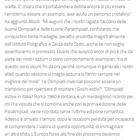
scelte. E' chiaro che il portabandiera debba ancora di più essere
l'emblema, essere un esempio, aver avuto un percorso cristallino",
ha aggiunto Abodi. "Mi auguro che i nostri ragazzi facciano delle
buone Olimpiadi e delle buone Paralimpiadi, confidando che
conquistino tante medaglie, peraltro prodotte magistralmente
dall’Istituto Poligrafico e Zecca dello Stato, anche se non voglio
avventurarmi in pronostici. Quello che auspico ancor di più è che da
parte dei nostri azzurri ci siano comportamenti esemplari, ma di
questo sono sicuro fin da ora perché comunque in generale i nostri
atleti quando vestono la maglia azzurra lo fanno sempre nel
migliore dei modi". Le Olimpiadi invernali possono essere un
trampolino per ripensare di ospitare i Giochi estivi? "Olimpiadi
estive in Italia? Roma 1960 è lontana, è un meraviglioso ricordo per
chi l’ha vissuta che si combina anche con la prima edizione delle
Paralimpiadi, viene ricordata come l'ultima edizione romantica.
Adesso è arrivato il tempo, dopo le occasioni perdute per incapacità
di comprendere il valore di questa opportunità, di immaginare
un'altra sfida. L'Europa forse alla fine del prossimo decennio