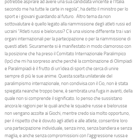
potrebbe aspirare ad avere una sua candidata vincente e l'Italia
secondo me ha tutte le carte in regola", ha detto il ministro per lo
sport e i giovani guardando al futuro. Altro tema da non
sottovalutare è quello legato alla riammissione degli atleti russi ed
ucraini "Atleti russi e bielorussi? C'è una visione differente tra i vari
organi internazionali per la partecipazione o per la riammissione di
questi atleti. Sicuramente si è manifestato in modo clamoroso con
la posizione che ha preso il Comitato Internazionale Paralimpico
(Ipc) che mi ha sorpreso anche perché la combinazione di Olimpiadi
e Paralimpiadi è il frutto di un'idea di sport che cerca di unire
sempre di più le sue anime. Questa scelta unilaterale del
paralimpismo internazionale, non condivisa con il Cio, non è stata
spiegata neanche troppo bene, è sembrata una fuga in avanti, della
quale non si comprende il significato. Io penso che sussistano
ancora le ragioni per le quali anche le squadre russe e bielorusse
non vengano accolte ai Giochi, mentre credo sia molto opportuno,
per il rispetto che è dovuto agli atleti e alle atlete, consentire loro
una partecipazione individuale, senza inno, senza bandiera e senza
maglia, e anche senza compromissioni con l’aggressione russa e