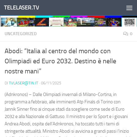
TELELASER.TV
Salta al contenuto
UNCATEGORIZED
0
Abodi: “Italia al centro del mondo con
Olimpiadi ed Euro 2032. Destino è nelle
nostre mani”
DI
TVLASER@TIN.IT
·
06/11/2025
(Adnkronos) – Dalle Olimpiadi invernali di Milano-Cortina, in
programma a febbraio, alle imminenti Atp Finals di Torino con
Jannik Sinner fino ai cinque stadi da scegliere come sede di Euro
2032 e alla Nazionale di Gattuso. Il ministro per lo Sport e i giovani
Andrea Abodi, ospite dell'Adnkronos, ha toccato tutti i temi di
stringente attualità. Ministro Abodi si avvicina a grandi passi l'inizio