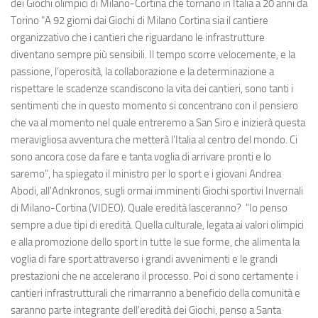
dei Giochi olimpici di Milano-Cortina che tornano in Italia a 20 anni da
Torino "A 92 giorni dai Giochi di Milano Cortina sia il cantiere
organizzativo che i cantieri che riguardano le infrastrutture
diventano sempre più sensibili. Il tempo scorre velocemente, e la
passione, l’operosità, la collaborazione e la determinazione a
rispettare le scadenze scandiscono la vita dei cantieri, sono tanti i
sentimenti che in questo momento si concentrano con il pensiero
che va al momento nel quale entreremo a San Siro e inizierà questa
meravigliosa avventura che metterà l'Italia al centro del mondo. Ci
sono ancora cose da fare e tanta voglia di arrivare pronti e lo
saremo", ha spiegato il ministro per lo sport e i giovani Andrea
Abodi, all'Adnkronos, sugli ormai imminenti Giochi sportivi Invernali
di Milano-Cortina (VIDEO). Quale eredità lasceranno? "Io penso
sempre a due tipi di eredità. Quella culturale, legata ai valori olimpici
e alla promozione dello sport in tutte le sue forme, che alimenta la
voglia di fare sport attraverso i grandi avvenimenti e le grandi
prestazioni che ne accelerano il processo. Poi ci sono certamente i
cantieri infrastrutturali che rimarranno a beneficio della comunità e
saranno parte integrante dell'eredità dei Giochi, penso a Santa