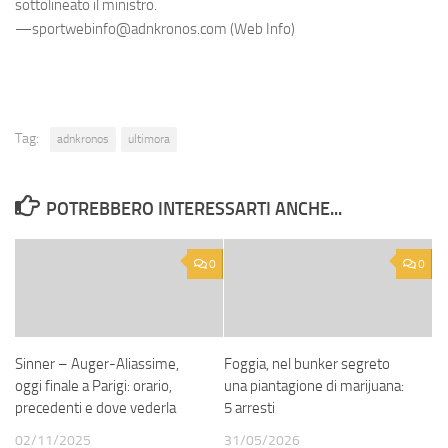
sottolineato il ministro.
—sportwebinfo@adnkronos.com (Web Info)
Tag:
adnkronos
ultimora
POTREBBERO INTERESSARTI ANCHE...
0
0
Sinner – Auger-Aliassime,
Foggia, nel bunker segreto
oggi finale a Parigi: orario,
una piantagione di marijuana:
precedenti e dove vederla
5 arresti
02/11/2025
31/05/2026