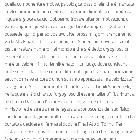
quella componente emotiva, psicologica, passionale, che è mancata
negli ultimi anni. Io non credo che abbiamo dimenticato il modo con
il quale si gioca a calcio. Dobbiamo trovare ulteriori motivazioni, ci
vuole appunto questa capacità di guidare il gruppo che Gattuso
possiede, quindi penso positivo". Nei prossimi giorni prenderanno il
via le Atp Finals di tennis a Torino, con Sinner che proverà a fare il
bis per restare numero 1 al mondo e che si è detto orgoglioso di
essere italiano "Il fatto che abbia ribadito la sua italianità secondo
me è un valore infinito. Jannik è nato in un luogo dove convivono
delle sensibilità e delle culture differenti, quindi la sua dichiarazione
secondo me va ancora più non soltanto apprezzata, ma valorizzata",
ha aggiunto Abodi commentando l'intervista di Jannik Sinner a Sky
nella quale si è dichiarato "orgoglioso di essere italiano". "La rinuncia
alla Coppa Davis non l’ha presa a cuor leggero -sottolinea il
ministro- ed è strettamente legata alla conoscenza del suo fisico,
che dopo una stagione molto intensa anche psicologicamente, lo ha
portato a decidere di fermarsi dopo le Finali Atp di Torino. Per
restare ai massimi livelli, come noi tutti vogliamo che rimanga, deve
fare un certo tipo di programmazione che quest'anno non