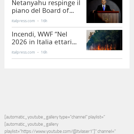
[automatic_youtube_gallery type="channel" playlist="
[automatic_youtube_gallery 
playlist="https://www.youtube.com/@tvlaser1"]" channel="