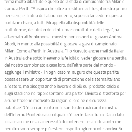
tema molto dibattuto è quello della sfida di campionato tra Milan e
Como a Perth "Auspico che oltre a restituire ai tifosi, il nostro primo
pensiero, e il rateo dell'abbonamento, si possa far vedere questa
partita in chiaro, a tutti. Mi appello alla disponibilità delle
piattaforme, dei titolari dei diritti, ma soprattutto della Lega", ha
affermato all'Adnkronos il ministro per lo sport e i giovani Andrea
Abodi, in merito alla possibilità di giocare la gara di campionato
Milan-Como a Perth, in Australia. "Ho ricevuto anche mail da italiani
in Australia che sottolineavano la felicità di veder giocare una partita
del nostro campionato a casa loro, dall'altra parte del mondo -
aggiunge il ministro-. In ogni caso mi auguro che questa partita
possa essere un’opportunità di promozione del sistema italiano
all'estero, ma bisogna anche lavorare di più sul prodotto calcio e
sugli stadi che ne rappresentano una parte". Divieto di trasferta per
alcune tifoserie motivato da ragioni di ordine e sicurezza
pubblica? "C'è un confronto nel rispetto dei ruoli con il ministro
dell'Interno Piantedosi con il quale c'è perfetta sintonia. Da un lato
io capisco che ci sia la necessità di contenere i rischi di scontri che
peraltro sono sempre più esterni rispetto agli impianti sportivi. Si