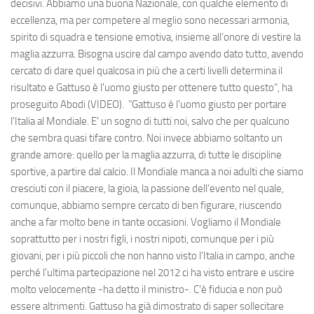
decisivi. Abbiamo una buona Nazionale, con qualche elemento di
eccellenza, ma per competere al meglio sono necessari armonia,
spirito di squadra e tensione emotiva, insieme all’onore di vestire la
maglia azzurra. Bisogna uscire dal campo avendo dato tutto, avendo
cercato di dare quel qualcosa in più che a certi livelli determina il
risultato e Gattuso è l'uomo giusto per ottenere tutto questo", ha
proseguito Abodi (VIDEO). "Gattuso è l'uomo giusto per portare
l'Italia al Mondiale. E' un sogno di tutti noi, salvo che per qualcuno
che sembra quasi tifare contro. Noi invece abbiamo soltanto un
grande amore: quello per la maglia azzurra, di tutte le discipline
sportive, a partire dal calcio. Il Mondiale manca a noi adulti che siamo
cresciuti con il piacere, la gioia, la passione dell’evento nel quale,
comunque, abbiamo sempre cercato di ben figurare, riuscendo
anche a far molto bene in tante occasioni. Vogliamo il Mondiale
soprattutto per i nostri figli, i nostri nipoti, comunque per i più
giovani, per i più piccoli che non hanno visto l’Italia in campo, anche
perché l'ultima partecipazione nel 2012 ci ha visto entrare e uscire
molto velocemente -ha detto il ministro-. C'è fiducia e non può
essere altrimenti. Gattuso ha già dimostrato di saper sollecitare