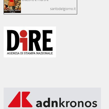
santodelgiorno.it