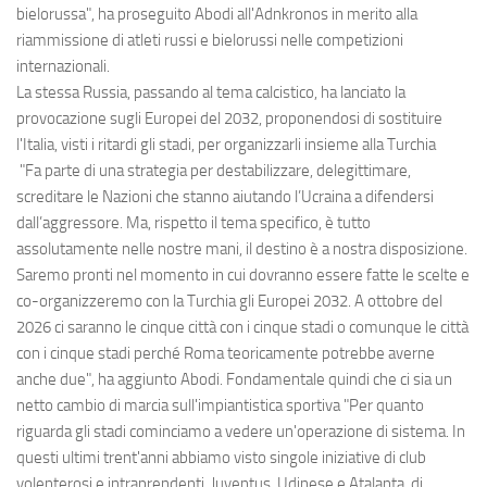
bielorussa", ha proseguito Abodi all'Adnkronos in merito alla
riammissione di atleti russi e bielorussi nelle competizioni
internazionali.
La stessa Russia, passando al tema calcistico, ha lanciato la
provocazione sugli Europei del 2032, proponendosi di sostituire
l'Italia, visti i ritardi gli stadi, per organizzarli insieme alla Turchia
"Fa parte di una strategia per destabilizzare, delegittimare,
screditare le Nazioni che stanno aiutando l’Ucraina a difendersi
dall’aggressore. Ma, rispetto il tema specifico, è tutto
assolutamente nelle nostre mani, il destino è a nostra disposizione.
Saremo pronti nel momento in cui dovranno essere fatte le scelte e
co-organizzeremo con la Turchia gli Europei 2032. A ottobre del
2026 ci saranno le cinque città con i cinque stadi o comunque le città
con i cinque stadi perché Roma teoricamente potrebbe averne
anche due", ha aggiunto Abodi. Fondamentale quindi che ci sia un
netto cambio di marcia sull'impiantistica sportiva "Per quanto
riguarda gli stadi cominciamo a vedere un'operazione di sistema. In
questi ultimi trent'anni abbiamo visto singole iniziative di club
volenterosi e intraprendenti, Juventus, Udinese e Atalanta, di