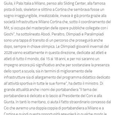
Giulia, il Pala Italia a Milano, penso allo Sliding Center, alla famosa
pista di bob, skeleton e slittino a Cortina che sembrava fosse un
sogno irraggiungibile, irrealizzabile, invece è già pronta grazie alla
società Infrastrutture Milano Cortina che, sotto il coordinamento del
Mit, si occupa del masterplan delle opere pubbliche collegate con i
Giochi", ha sottolineato Abodi. Peraltro, Olimpiadi e Paralimpiadi
sono una tappa di transito di un percorso che proseguirà anche
dopo, sempre in chiave olimpica. Le Olimpiadi giovanili invernali del
2028 vanno esattamente in questa direzione, dedicate ad atleti e
atleti di tutto il mondo, dai 15 ai 18 anni, e per noi saranno un
impegno ancora più significativo anche per sostanziare la presenza
dello sport a scuola, sia in termini di miglioramento delle
infrastrutture sia di allargamento del programma didattico dedicato
all'attività sportiva in tutte le sue forme", ha detto il ministro. Di
grande attualità anche i nomi dei portabandiera "Il tema dei
portabandiera è delicato e lo lascio al Presidente del Coni e alla
Giunta. In tanti lo meritano, ci aiuta il fatto straordinario concesso dal
Cio che avremo una doppia coppia di portabandiera a Milano e a
Cortina e quindi questa opportunità agevolerà in qualche modo le