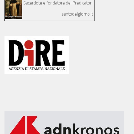
Sacerdote e fondatore dei Predicatori
santodelgiorno.it