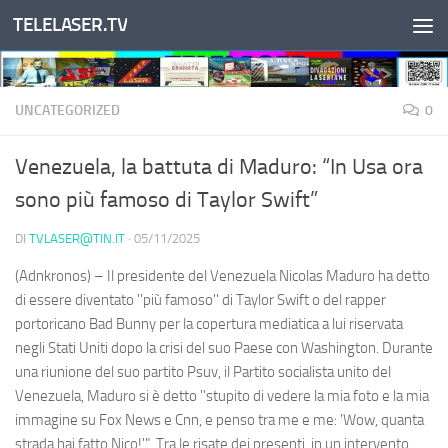
TELELASER.TV
Salta al contenuto
UNCATEGORIZED
0
Venezuela, la battuta di Maduro: “In Usa ora
sono più famoso di Taylor Swift”
DI
TVLASER@TIN.IT
·
05/11/2025
(Adnkronos) – Il presidente del Venezuela Nicolas Maduro ha detto
di essere diventato ''più famoso'' di Taylor Swift o del rapper
portoricano Bad Bunny per la copertura mediatica a lui riservata
negli Stati Uniti dopo la crisi del suo Paese con Washington. Durante
una riunione del suo partito Psuv, il Partito socialista unito del
Venezuela, Maduro si è detto ''stupito di vedere la mia foto e la mia
immagine su Fox News e Cnn, e penso tra me e me: 'Wow, quanta
strada hai fatto Nico!'". Tra le risate dei presenti, in un intervento