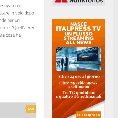
estigatori di
estare in volo dopo
ande per un
iunto: "Quell'aereo
are cosa ha
0