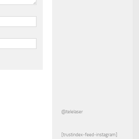
@telelaser
[trustindex-feed-instagram]