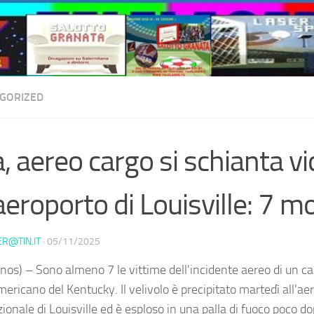
GORIZED
, aereo cargo si schianta vi
’aeroporto di Louisville: 7 mo
ER@TIN.IT
·
05/11/2025
nos) – Sono almeno 7 le vittime dell'incidente aereo di un ca
ericano del Kentucky. Il velivolo è precipitato martedì all'ae
ionale di Louisville ed è esploso in una palla di fuoco poco dop