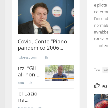
e pilota
determin
l'incen
normale
avrebbe
causato
—inter
Tag:
ad
PO