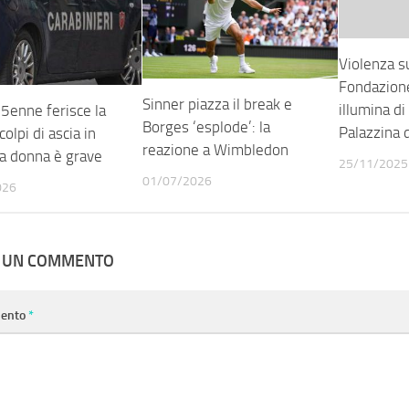
Violenza s
Fondazione
Sinner piazza il break e
illumina d
5enne ferisce la
Borges ‘esplode’: la
Palazzina d
colpi di ascia in
reazione a Wimbledon
la donna è grave
25/11/2025
01/07/2026
026
A UN COMMENTO
ento
*