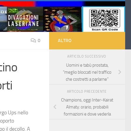
0
ALTRO
ARTICOLO SUCCESSIVO
cino
Uomini e tabù prostata,
“meglio bloccati nel traffico
che costretti a parlarne”
rti
ARTICOLO PRECEDENTE
Champions, oggi Inter-Kairat
Almaty: orario, probabili
rgo Ups nello
formazioni e dove vederla
roporto
o il decollo. A