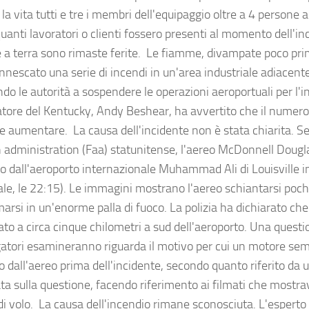
la vita tutti e tre i membri dell'equipaggio oltre a 4 persone 
uanti lavoratori o clienti fossero presenti al momento dell'in
 a terra sono rimaste ferite. Le fiamme, divampate poco pri
nnescato una serie di incendi in un'area industriale adiacente
do le autorità a sospendere le operazioni aeroportuali per l'in
tore del Kentucky, Andy Beshear, ha avvertito che il numero 
e aumentare. La causa dell'incidente non è stata chiarita. S
n administration (Faa) statunitense, l'aereo McDonnell Dou
to dall'aeroporto internazionale Muhammad Ali di Louisville i
ale, le 22:15). Le immagini mostrano l'aereo schiantarsi pochi
arsi in un'enorme palla di fuoco. La polizia ha dichiarato che
ato a circa cinque chilometri a sud dell'aeroporto. Una questio
gatori esamineranno riguarda il motivo per cui un motore sem
o dall'aereo prima dell'incidente, secondo quanto riferito da
ta sulla questione, facendo riferimento ai filmati che mostrav
i volo. La causa dell'incendio rimane sconosciuta. L'esperto 