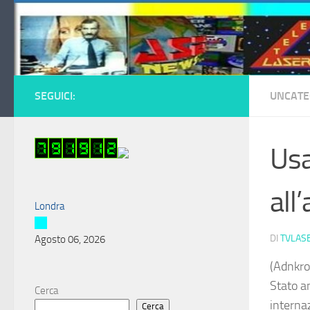
Salta al contenuto
SEGUICI:
UNCATE
Usa
all
Londra
DI
TVLAS
Agosto 06, 2026
(Adnkro
Stato am
Cerca
internaz
Cerca