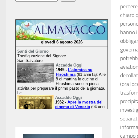
perdere 
chiaro q
persone
hanno i
obbligan
governa
potrebb
aviatio
decolla
(ora loc
trasform
precipit
investi
separat
informa
campo d