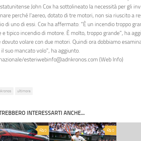
 statunitense John Cox ha sottolineato la necessità per gli inv
are perché l'aereo, dotato di tre motori, non sia riuscito a r
dio di uno di essi. Cox ha affermato: "È un incendio troppo gr
 e tipico incendio di motore. È molto, troppo grande", ha agg
 dovuto volare con due motori. Quindi ora dobbiamo esamin
 il suo mancato volo", ha aggiunto.
nazionale/esteriwebinfo@adnkronos.com (Web Info)
nkronos
ultimora
TREBBERO INTERESSARTI ANCHE...
0
0