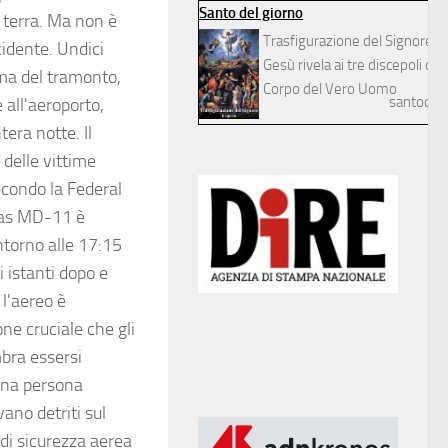
Santo del giorno
a terra. Ma non è
Trasfigurazione del Signore
cidente. Undici
Gesù rivela ai tre discepoli dilett
ma del tramonto,
Corpo del Vero Uomo
santodelg
 all'aeroporto,
tera notte. Il
delle vittime
econdo la Federal
glas MD-11 è
ntorno alle 17:15
 istanti dopo e
 l'aereo è
ne cruciale che gli
bra essersi
 una persona
ano detriti sul
di sicurezza aerea