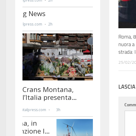
Roma, 8
nuora a 
strada: 
25/02/2
LASCI
Comm