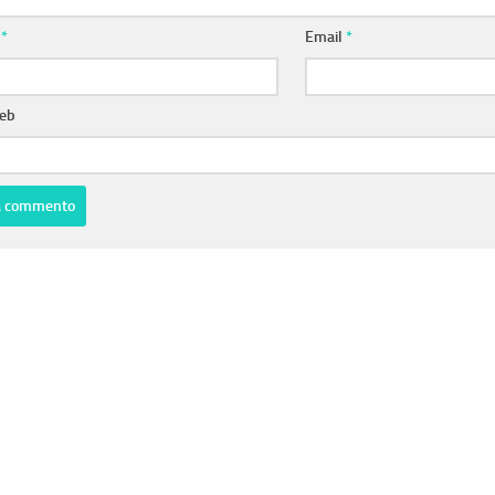
e
*
Email
*
web